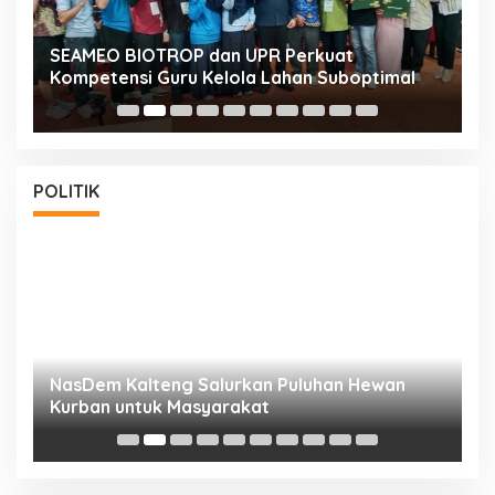
n
SEAMEO BIOTROP dan UPR Perkuat
K
Kompetensi Guru Kelola Lahan Suboptimal
K
POLITIK
NasDem Kalteng Salurkan Puluhan Hewan
N
Kurban untuk Masyarakat
P