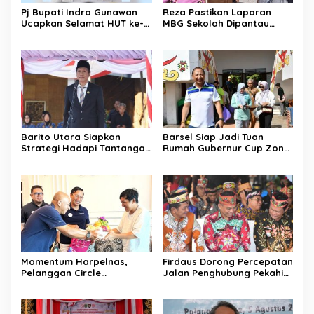
Pj Bupati Indra Gunawan
Reza Pastikan Laporan
Ucapkan Selamat HUT ke-
MBG Sekolah Dipantau
80 TNI
Rutin
Barito Utara Siapkan
Barsel Siap Jadi Tuan
Strategi Hadapi Tantangan
Rumah Gubernur Cup Zona
Fiskal 2026
Timur
Momentum Harpelnas,
Firdaus Dorong Percepatan
Pelanggan Circle
Jalan Penghubung Pekahi–
Kalisumapa Tumbuh 2,2
Kampung Melayu
Persen YoY