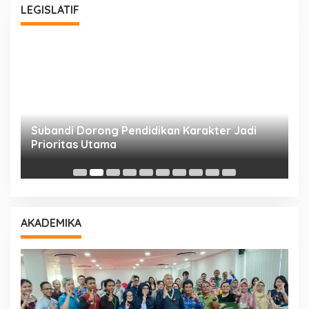
LEGISLATIF
Subandi Dorong Pendidikan Karakter Jadi
T
Prioritas Utama
D
AKADEMIKA