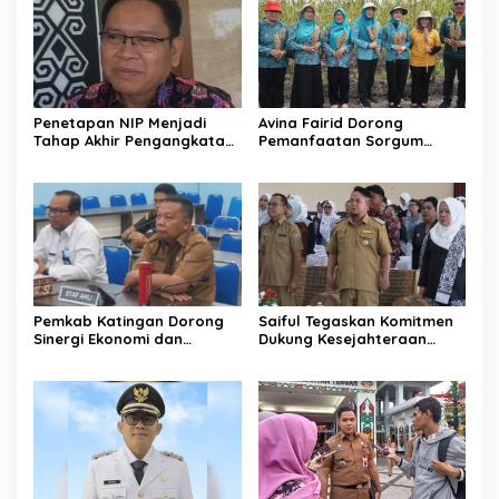
Penetapan NIP Menjadi
Avina Fairid Dorong
Tahap Akhir Pengangkatan
Pemanfaatan Sorgum
PPPK
untuk Ketahanan Pangan
Keluarga
Pemkab Katingan Dorong
Saiful Tegaskan Komitmen
Sinergi Ekonomi dan
Dukung Kesejahteraan
Perumahan Rakyat
Bidan di Katingan