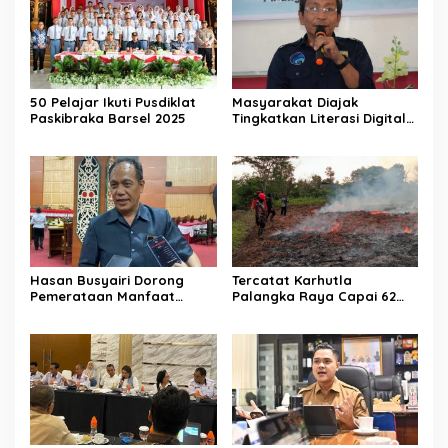
50 Pelajar Ikuti Pusdiklat
Masyarakat Diajak
Paskibraka Barsel 2025
Tingkatkan Literasi Digital
di Palangka Raya
Hasan Busyairi Dorong
Tercatat Karhutla
Pemerataan Manfaat
Palangka Raya Capai 62
Ekonomi Pariwisata
Kasus
Palangka Raya