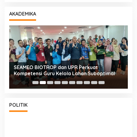
AKADEMIKA
n
SEAMEO BIOTROP dan UPR Perkuat
K
Kompetensi Guru Kelola Lahan Suboptimal
K
POLITIK