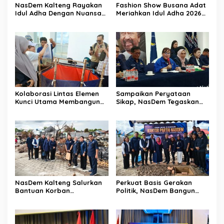
NasDem Kalteng Rayakan
Fashion Show Busana Adat
Idul Adha Dengan Nuansa
Meriahkan Idul Adha 2026
Keberagaman Budaya
NasDem Kalteng
Kolaborasi Lintas Elemen
Sampaikan Peryataan
Kunci Utama Membangun
Sikap, NasDem Tegaskan
Ketahanan Pangan
Komitmen Terbuka
Terhadap Kritik Konstruktif
NasDem Kalteng Salurkan
Perkuat Basis Gerakan
Bantuan Korban
Politik, NasDem Bangun
Kebakaran Pasar
Kantor DPD di Kobar
Kasongan