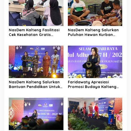
NasDem Kalteng Fasilitasi
NasDem Kalteng Salurkan
Cek Kesehatan Gratis
Puluhan Hewan Kurban
Ratusan Warga
untuk Masyarakat
NasDem Kalteng Salurkan
Faridawaty Apresiasi
Bantuan Pendidikan Untuk
Promosi Budaya Kalteng
Civitas IAKN
Hingga Ke Turkiye