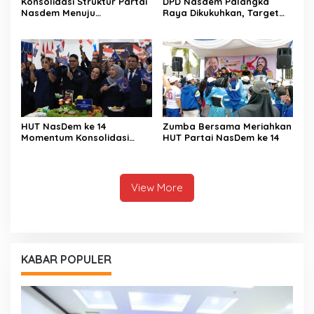
Konsolidasi Struktur Partai
DPD Nasdem Palangka
Nasdem Menuju
Raya Dikukuhkan, Target
Kemenangan Pemilu 2029
Perkuat Kursi Legislatif
HUT NasDem ke 14
Zumba Bersama Meriahkan
Momentum Konsolidasi
HUT Partai NasDem ke 14
Seluruh Kader
View More
KABAR POPULER