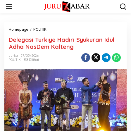
Homepage
/
POLITIK
Delegasi Turkiye Hadiri Syukuran Idul
Adha NasDem Kalteng
Jurka
27/05/2026
POLITIK
338 Dilihat