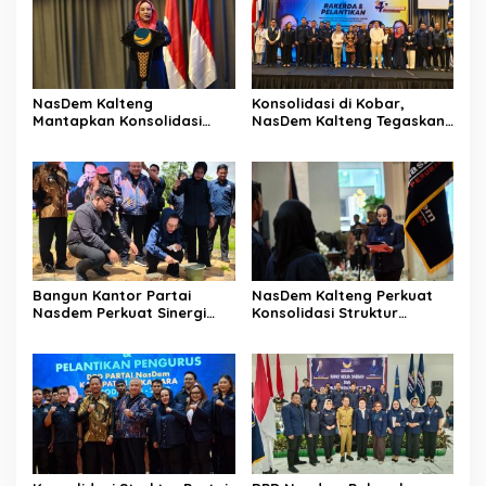
NasDem Kalteng
Konsolidasi di Kobar,
Mantapkan Konsolidasi
NasDem Kalteng Tegaskan
Struktur dan Regenerasi
Politik Persatuan Daerah
Kader Daerah
Bangun Kantor Partai
NasDem Kalteng Perkuat
Nasdem Perkuat Sinergi
Konsolidasi Struktur
Daerah
Hingga ke Tingkat
Kecamatan