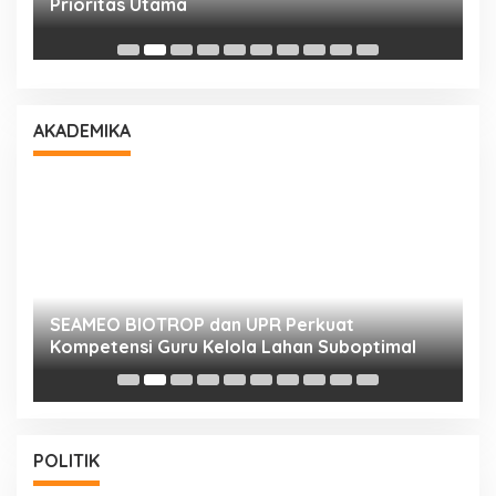
Prioritas Utama
D
AKADEMIKA
n
SEAMEO BIOTROP dan UPR Perkuat
K
Kompetensi Guru Kelola Lahan Suboptimal
K
POLITIK