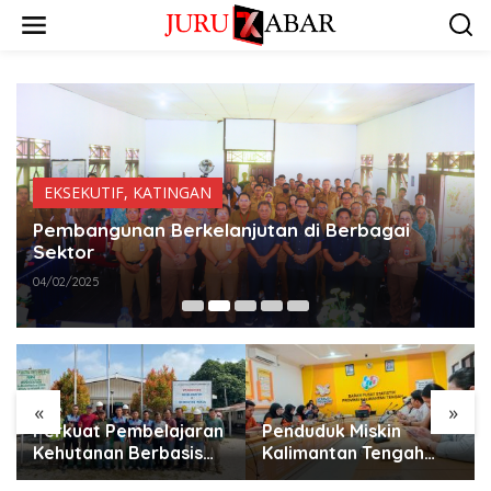
EKSEKUTIF
,
KATINGAN
Pembangunan Berkelanjutan di Berbagai
Sektor
04/02/2025
«
»
Perkuat Pembelajaran
Penduduk Miskin
Kehutanan Berbasis
Kalimantan Tengah
Praktik Lapangan, PT
Tercatat 146,71 Ribu