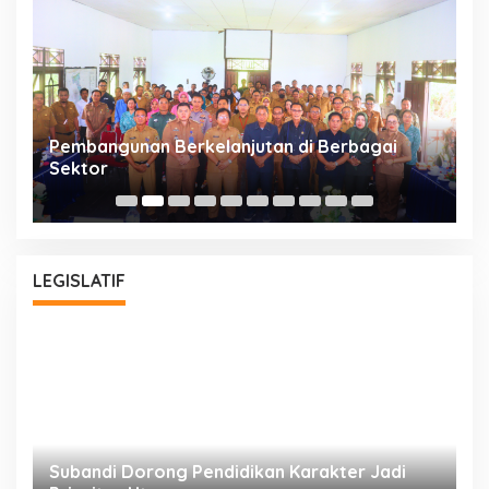
a
Pembangunan Berkelanjutan di Berbagai
P
Sektor
A
Bu
LEGISLATIF
Subandi Dorong Pendidikan Karakter Jadi
T