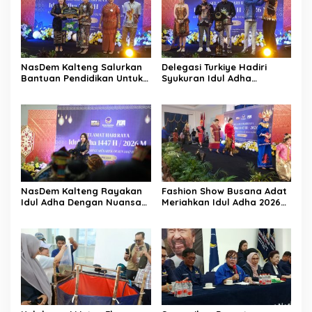
NasDem Kalteng Salurkan
Delegasi Turkiye Hadiri
Bantuan Pendidikan Untuk
Syukuran Idul Adha
Civitas IAKN
NasDem Kalteng
NasDem Kalteng Rayakan
Fashion Show Busana Adat
Idul Adha Dengan Nuansa
Meriahkan Idul Adha 2026
Keberagaman Budaya
NasDem Kalteng