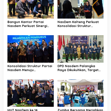
Bangun Kantor Partai
NasDem Kalteng Perkuat
Nasdem Perkuat Sinergi
Konsolidasi Struktur
Daerah
Hingga ke Tingkat
Kecamatan
Konsolidasi Struktur Partai
DPD Nasdem Palangka
Nasdem Menuju
Raya Dikukuhkan, Target
Kemenangan Pemilu 2029
Perkuat Kursi Legislatif
HUT NasDem ke 14
Zumba Bersama Meriahkan