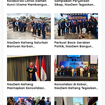
Kolaborasi Lintas Elemen
Sampaikan Peryataan
Kunci Utama Membangun
Sikap, NasDem Tegaskan
Ketahanan Pangan
Komitmen Terbuka
Terhadap Kritik Konstruktif
NasDem Kalteng Salurkan
Perkuat Basis Gerakan
Bantuan Korban
Politik, NasDem Bangun
Kebakaran Pasar
Kantor DPD di Kobar
Kasongan
NasDem Kalteng
Konsolidasi di Kobar,
Mantapkan Konsolidasi
NasDem Kalteng Tegaskan
Struktur dan Regenerasi
Politik Persatuan Daerah
Kader Daerah