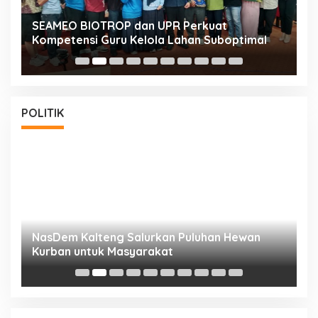
n
SEAMEO BIOTROP dan UPR Perkuat
K
Kompetensi Guru Kelola Lahan Suboptimal
K
POLITIK
NasDem Kalteng Salurkan Puluhan Hewan
N
Kurban untuk Masyarakat
P