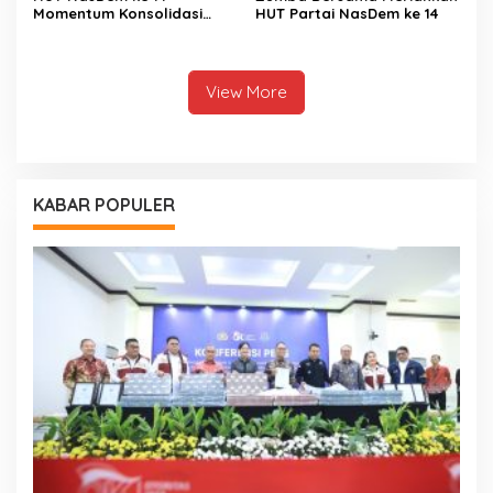
Momentum Konsolidasi
HUT Partai NasDem ke 14
Seluruh Kader
View More
KABAR POPULER