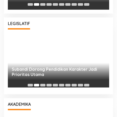
Bu
LEGISLATIF
Subandi Dorong Pendidikan Karakter Jadi
T
Prioritas Utama
D
AKADEMIKA