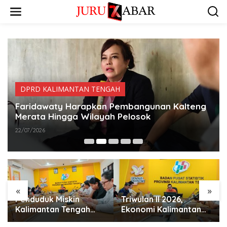
DPRD KALIMANTAN TENGAH
Faridawaty Harapkan Pembangunan Kalteng
Merata Hingga Wilayah Pelosok
22/07/2026
«
»
Penduduk Miskin
Triwulan II 2026,
Kalimantan Tengah
Ekonomi Kalimantan
Tercatat 146,71 Ribu
Tengah Tumbuh Positif