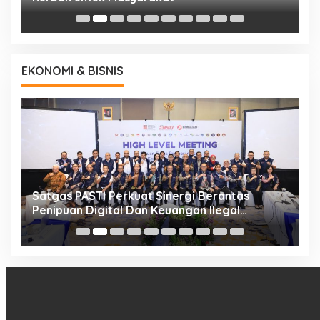
EKONOMI & BISNIS
h
Satgas PASTI Perkuat Sinergi Berantas
P
Penipuan Digital Dan Keuangan Ilegal
B
Nasional