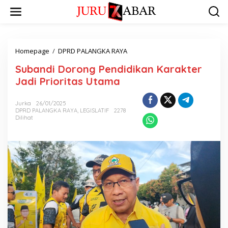
Homepage
/
DPRD PALANGKA RAYA
Subandi Dorong Pendidikan Karakter
Jadi Prioritas Utama
Jurka
26/01/2025
DPRD PALANGKA RAYA
,
LEGISLATIF
2278
Dilihat