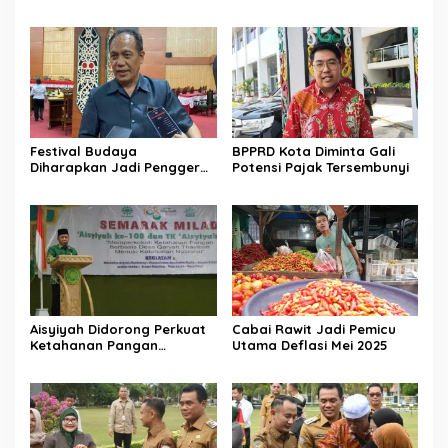
Harus Berpihak pada
Rakyat
Festival Budaya
BPPRD Kota Diminta Gali
Diharapkan Jadi Penggerak
Potensi Pajak Tersembunyi
UMKM Lokal
Aisyiyah Didorong Perkuat
Cabai Rawit Jadi Pemicu
Ketahanan Pangan
Utama Deflasi Mei 2025
Berbasis Desa