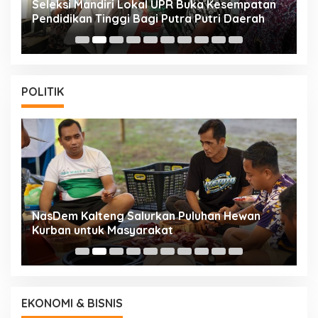
i
Seleksi Mandiri Lokal UPR Buka Kesempatan
S
Pendidikan Tinggi Bagi Putra Putri Daerah
K
POLITIK
NasDem Kalteng Salurkan Puluhan Hewan
N
Kurban untuk Masyarakat
P
EKONOMI & BISNIS