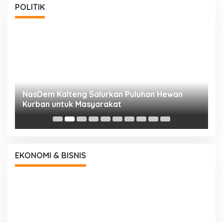
POLITIK
NasDem Kalteng Salurkan Puluhan Hewan
N
Kurban untuk Masyarakat
P
EKONOMI & BISNIS