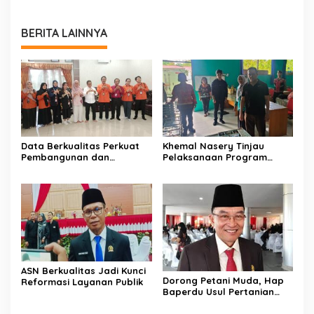
BERITA LAINNYA
Data Berkualitas Perkuat
Khemal Nasery Tinjau
Pembangunan dan
Pelaksanaan Program
Kesejahteraan Warga
Makan Bergizi Gratis di
Sekolah
ASN Berkualitas Jadi Kunci
Dorong Petani Muda, Hap
Reformasi Layanan Publik
Baperdu Usul Pertanian
Berbasis Teknologi