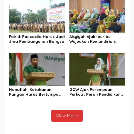
Fairid: Pancasila Harus Jadi
Aisyiyah Ajak Ibu-Ibu
Jiwa Pembangunan Bangsa
Wujudkan Kemandirian
Pangan
Hanafiah: Ketahanan
GOW Ajak Perempuan
Pangan Harus Bertumpu
Perkuat Peran Pendidikan
pada Kekuatan Desa
dan Ekonomi
View More