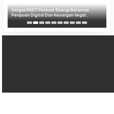
h
Satgas PASTI Perkuat Sinergi Berantas
P
Penipuan Digital Dan Keuangan Ilegal
B
Nasional