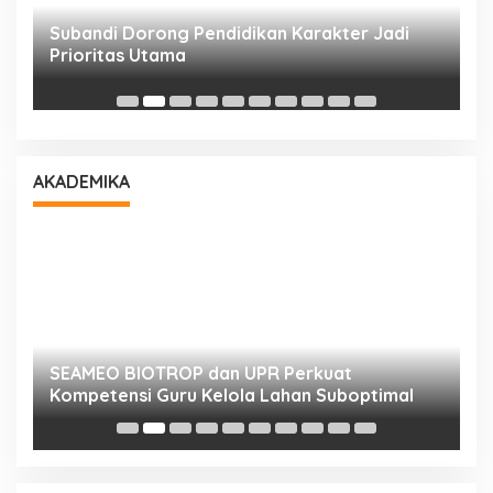
Subandi Dorong Pendidikan Karakter Jadi
T
Prioritas Utama
D
AKADEMIKA
n
SEAMEO BIOTROP dan UPR Perkuat
K
Kompetensi Guru Kelola Lahan Suboptimal
K