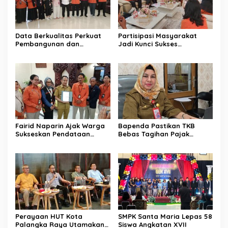
Data Berkualitas Perkuat
Partisipasi Masyarakat
Pembangunan dan
Jadi Kunci Sukses
Kesejahteraan Warga
Pelaksanaan SE 2026
Fairid Naparin Ajak Warga
Bapenda Pastikan TKB
Sukseskan Pendataan
Bebas Tagihan Pajak
SE2026
Selama Tutup Pasca
Kebakaran
Perayaan HUT Kota
SMPK Santa Maria Lepas 58
Palangka Raya Utamakan
Siswa Angkatan XVII