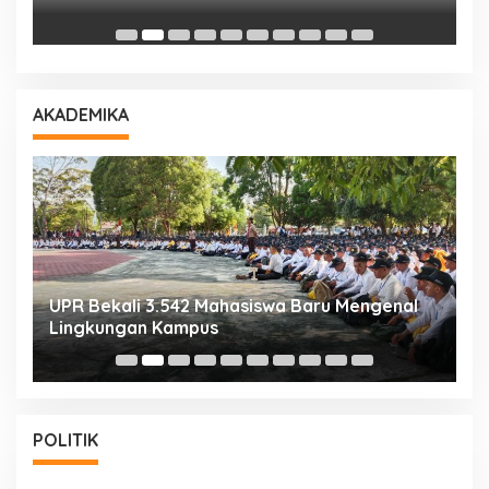
D
AKADEMIKA
UPR Bekali 3.542 Mahasiswa Baru Mengenal
M
Lingkungan Kampus
S
POLITIK