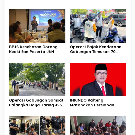
Semangat Kolaborasi
BPJS Kesehatan Dorong
Operasi Pajak Kendaraan
Keaktifan Peserta JKN
Gabungan Temukan 70
Penunggak Pajak
Operasi Gabungan Samsat
INKINDO Kalteng
Palangka Raya Jaring 495
Matangkan Persiapan
Kendaraan Menunggak
Musprov XII
Pajak