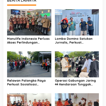
BERITA LAINNYA
Manulife Indonesia Perluas
Lomba Domino Satukan
Akses Perlindungan
Jurnalis, Perkuat
Finansial
Kebersamaan Bersama
Pelaku UMKM
Relawan Palangka Raya
Operasi Gabungan Jaring
Perkuat Sosialisasi
44 Kendaraan Tunggak
Pencegahan Kebakaran
Pajak