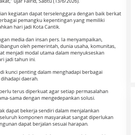
t,” ujar Fairid, Sabtu (13/6/2026).
aian kegiatan dapat terselenggara dengan baik berkat
erbagai pemangku kepentingan yang memiliki
an hari jadi Kota Cantik.
ngan media dan insan pers. Ia menyampaikan,
bangun oleh pemerintah, dunia usaha, komunitas,
at menjadi modal utama dalam menyukseskan
 jadi tahun ini.
jadi kunci penting dalam menghadapi berbagai
dihadapi daerah.
k perlu terus diperkuat agar setiap permasalahan
rsama-sama dengan mengedepankan solusi.
ak dapat bekerja sendiri dalam menjalankan
seluruh komponen masyarakat sangat diperlukan
gunan dapat berjalan sesuai harapan.