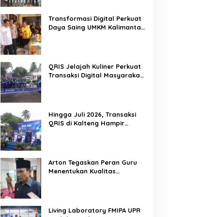
Mitra Kritis Pemerintah
Transformasi Digital Perkuat
Daya Saing UMKM Kalimantan
Tengah
QRIS Jelajah Kuliner Perkuat
Transaksi Digital Masyarakat
Kalimantan Tengah
Hingga Juli 2026, Transaksi
QRIS di Kalteng Hampir
Sentuh Dua Puluh Juta
Arton Tegaskan Peran Guru
Menentukan Kualitas
Generasi Masa Depan
Kalteng
Living Laboratory FMIPA UPR