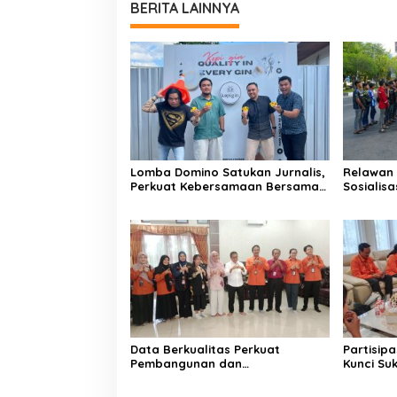
BERITA LAINNYA
Lomba Domino Satukan Jurnalis,
Relawan 
Perkuat Kebersamaan Bersama
Sosialis
Pelaku UMKM
Kebakar
Data Berkualitas Perkuat
Partisip
Pembangunan dan
Kunci Su
Kesejahteraan Warga
2026