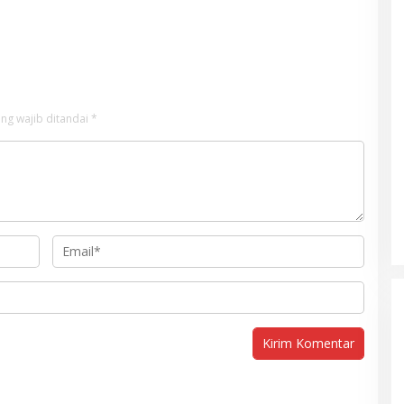
ng wajib ditandai
*