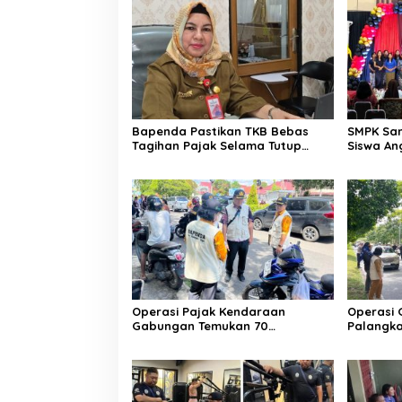
Bapenda Pastikan TKB Bebas
SMPK San
Tagihan Pajak Selama Tutup
Siswa An
Pasca Kebakaran
Operasi Pajak Kendaraan
Operasi
Gabungan Temukan 70
Palangka
Penunggak Pajak
Kendara