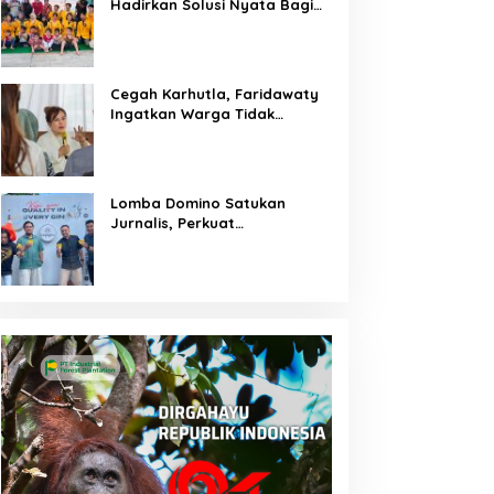
Hadirkan Solusi Nyata Bagi
Warga
Cegah Karhutla, Faridawaty
Ingatkan Warga Tidak
Membuka Lahan dengan
Membakar
Lomba Domino Satukan
Jurnalis, Perkuat
Kebersamaan Bersama
Pelaku UMKM