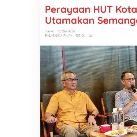
Perayaan HUT Kota
Utamakan Semanga
Jurka
13/06/2026
PALANGKA RAYA
437 Dilihat