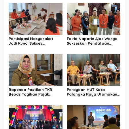
Partisipasi Masyarakat
Fairid Naparin Ajak Warga
Jadi Kunci Sukses
Sukseskan Pendataan
Pelaksanaan SE 2026
SE2026
Bapenda Pastikan TKB
Perayaan HUT Kota
Bebas Tagihan Pajak
Palangka Raya Utamakan
Selama Tutup Pasca
Semangat Kolaborasi
Kebakaran