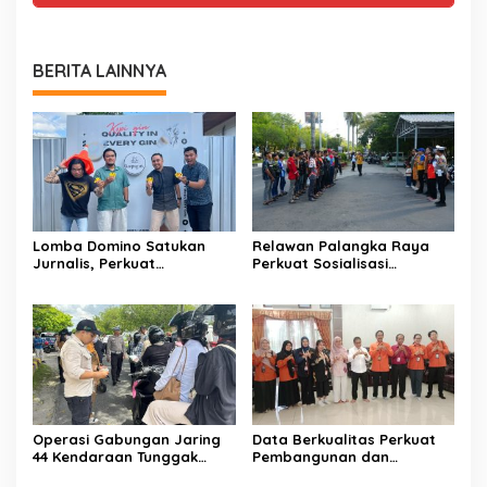
BERITA LAINNYA
Lomba Domino Satukan
Relawan Palangka Raya
Jurnalis, Perkuat
Perkuat Sosialisasi
Kebersamaan Bersama
Pencegahan Kebakaran
Pelaku UMKM
Operasi Gabungan Jaring
Data Berkualitas Perkuat
44 Kendaraan Tunggak
Pembangunan dan
Pajak
Kesejahteraan Warga