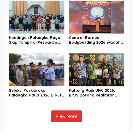
Kontingen Palangka Raya
Central Borneo
Siap Tampil di Pesparawi
Bodybuilding 2026 Wadah
Nasional XIV
Prestasi Atlet Fitness
Seleksi Paskibraka
Kalteng Raih UHC 2026,
Palangka Raya 2026 Diikuti
BPJS Dorong Keaktifan
156 Pelajar
Peserta JKN
View More