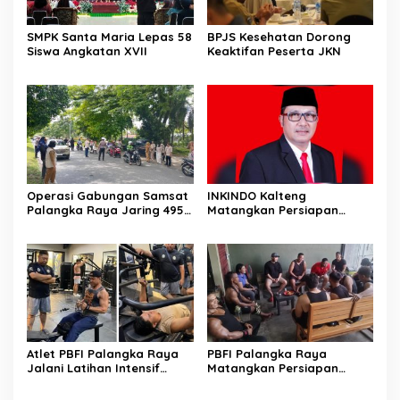
SMPK Santa Maria Lepas 58
BPJS Kesehatan Dorong
Siswa Angkatan XVII
Keaktifan Peserta JKN
Operasi Gabungan Samsat
INKINDO Kalteng
Palangka Raya Jaring 495
Matangkan Persiapan
Kendaraan Menunggak
Musprov XII
Pajak
Atlet PBFI Palangka Raya
PBFI Palangka Raya
Jalani Latihan Intensif
Matangkan Persiapan
Jelang Porprov 2026
Porprov 2026