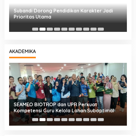
Subandi Dorong Pendidikan Karakter Jadi
T
Prioritas Utama
D
AKADEMIKA
n
SEAMEO BIOTROP dan UPR Perkuat
K
Kompetensi Guru Kelola Lahan Suboptimal
K