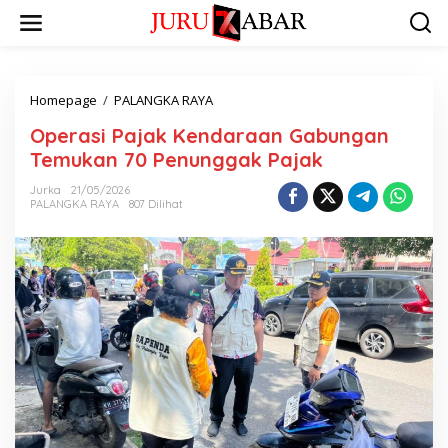
Homepage
/
PALANGKA RAYA
Operasi Pajak Kendaraan Gabungan
Temukan 70 Penunggak Pajak
Jurka
21/05/2026
PALANGKA RAYA
807 Dilihat