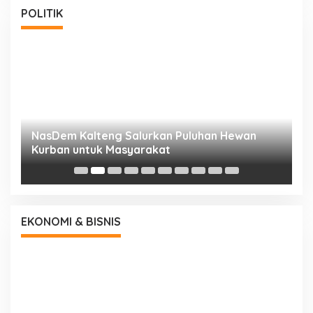
POLITIK
NasDem Kalteng Salurkan Puluhan Hewan
N
Kurban untuk Masyarakat
P
EKONOMI & BISNIS