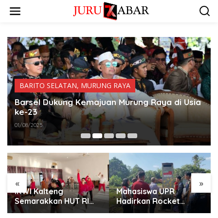
BARITO SELATAN
,
MURUNG RAYA
Barsel Dukung Kemajuan Murung Raya di Usia
ke-23
01/08/2025
«
»
IKWI Kalteng
Mahasiswa UPR
Semarakkan HUT RI
Hadirkan Rocket
dengan Senam Sehat
Stove Atasi Sampah di