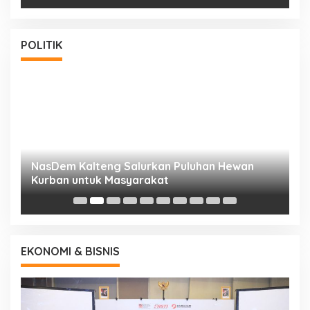
POLITIK
NasDem Kalteng Salurkan Puluhan Hewan
N
Kurban untuk Masyarakat
P
EKONOMI & BISNIS