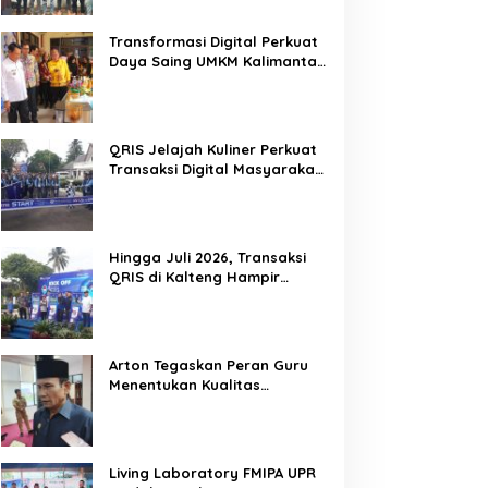
Mitra Kritis Pemerintah
Transformasi Digital Perkuat
Daya Saing UMKM Kalimantan
Tengah
QRIS Jelajah Kuliner Perkuat
Transaksi Digital Masyarakat
Kalimantan Tengah
Hingga Juli 2026, Transaksi
QRIS di Kalteng Hampir
Sentuh Dua Puluh Juta
Arton Tegaskan Peran Guru
Menentukan Kualitas
Generasi Masa Depan
Kalteng
Living Laboratory FMIPA UPR