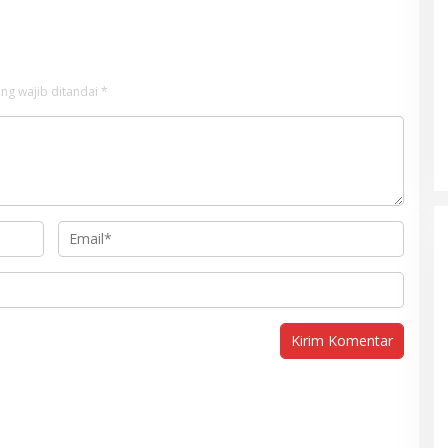
ng wajib ditandai
*