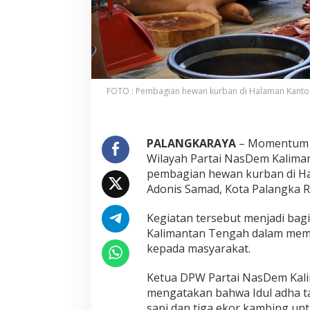
FOTO : Pembagian hewan kurban di Halaman Kantor 
PALANGKARAYA
– Momentum Ha
Wilayah Partai NasDem Kalim
pembagian hewan kurban di Ha
Adonis Samad, Kota Palangka Ra
Kegiatan tersebut menjadi bag
Kalimantan Tengah dalam memp
kepada masyarakat.
Ketua DPW Partai NasDem Kali
mengatakan bahwa Idul adha t
sapi dan tiga ekor kambing un