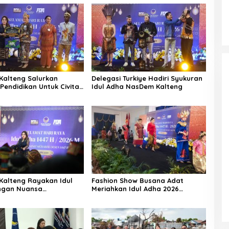
alteng Salurkan
Delegasi Turkiye Hadiri Syukuran
Pendidikan Untuk Civitas
Idul Adha NasDem Kalteng
alteng Rayakan Idul
Fashion Show Busana Adat
ngan Nuansa
Meriahkan Idul Adha 2026
aman Budaya
NasDem Kalteng