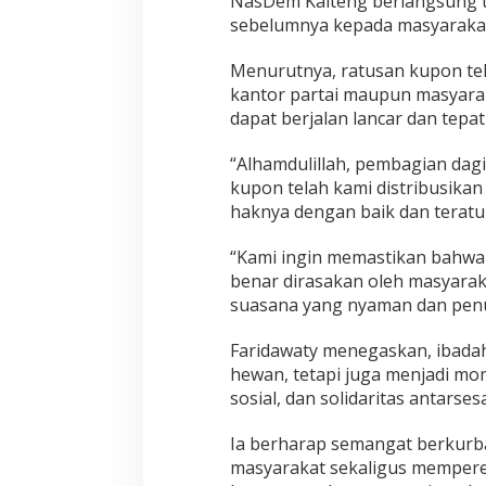
NasDem Kalteng berlangsung te
sebelumnya kepada masyarakat
Menurutnya, ratusan kupon tel
kantor partai maupun masyara
dapat berjalan lancar dan tepat
“Alhamdulillah, pembagian dagi
kupon telah kami distribusik
haknya dengan baik dan teratur
“Kami ingin memastikan bahwa 
benar dirasakan oleh masyara
suasana yang nyaman dan pen
Faridawaty menegaskan, ibada
hewan, tetapi juga menjadi mo
sosial, dan solidaritas antarse
Ia berharap semangat berkurb
masyarakat sekaligus mempere