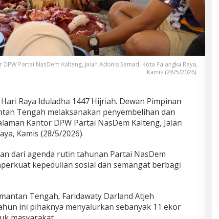
DPW Partai NasDem Kalteng, Jalan Adonis Samad, Kota Palangka Raya,
Kamis (28/5/2026).
ri Raya Iduladha 1447 Hijriah. Dewan Pimpinan
antan Tengah melaksanakan penyembelihan dan
laman Kantor DPW Partai NasDem Kalteng, Jalan
ya, Kamis (28/5/2026).
ian dari agenda rutin tahunan Partai NasDem
erkuat kepedulian sosial dan semangat berbagi
mantan Tengah, Faridawaty Darland Atjeh
ahun ini pihaknya menyalurkan sebanyak 11 ekor
tuk masyarakat.