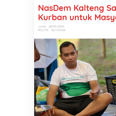
NasDem Kalteng Sa
Kurban untuk Masy
Jurka
28/05/2026
POLITIK
322 Dilihat