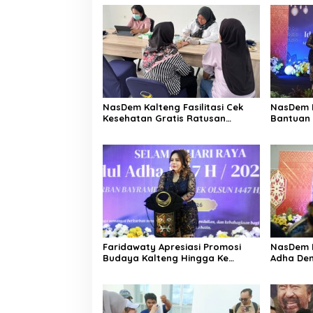
NasDem Kalteng Fasilitasi Cek
NasDem K
Kesehatan Gratis Ratusan
Bantuan 
Warga
IAKN
Faridawaty Apresiasi Promosi
NasDem K
Budaya Kalteng Hingga Ke
Adha De
Turkiye
Keberag