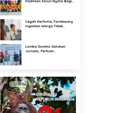
Hadirkan Solusi Nyata Bagi
Warga
Cegah Karhutla, Faridawaty
Ingatkan Warga Tidak
Membuka Lahan dengan
Membakar
Lomba Domino Satukan
Jurnalis, Perkuat
Kebersamaan Bersama
Pelaku UMKM