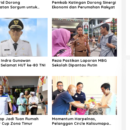
irid Dorong
Pemkab Katingan Dorong Sinergi
atan Sorgum untuk
Ekonomi dan Perumahan Rakyat
an Pangan Keluarga
i Indra Gunawan
Reza Pastikan Laporan MBG
Selamat HUT ke-80 TNI
Sekolah Dipantau Rutin
iap Jadi Tuan Rumah
Momentum Harpelnas,
 Cup Zona Timur
Pelanggan Circle Kalisumapa
Tumbuh 2,2 Persen YoY