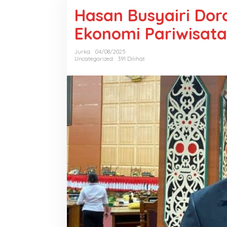
Hasan Busyairi Do
Ekonomi Pariwisat
Jurka
04/08/2025
Uncategorized
391 Dilihat