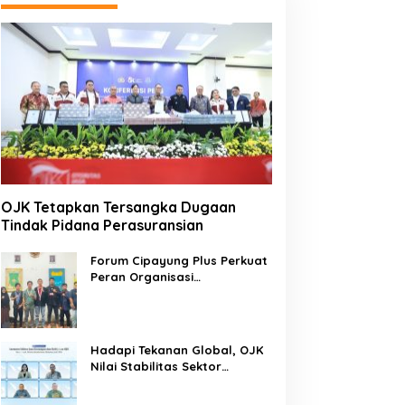
OJK Tetapkan Tersangka Dugaan
Tindak Pidana Perasuransian
Forum Cipayung Plus Perkuat
Peran Organisasi
Kepemudaan dan
Kemahasiswaan sebagai
Mitra Kritis Pemerintah
Hadapi Tekanan Global, OJK
Nilai Stabilitas Sektor
Keuangan Tetap Terjaga