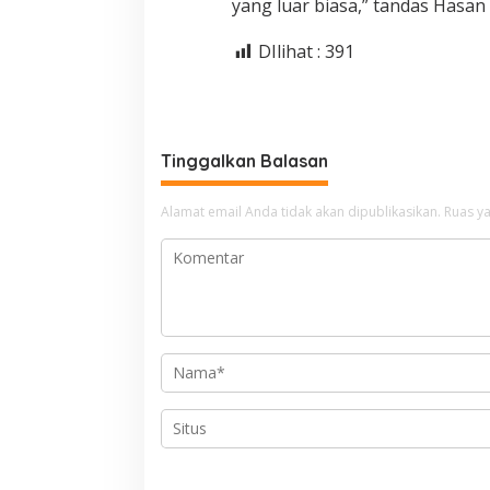
yang luar biasa,” tandas Hasan 
DIlihat :
391
Tinggalkan Balasan
Alamat email Anda tidak akan dipublikasikan.
Ruas ya