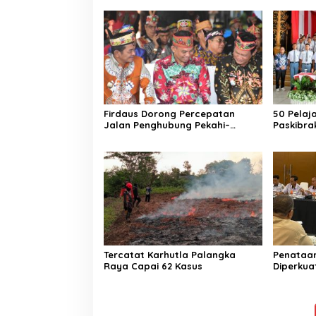
Firdaus Dorong Percepatan
50 Pelaja
Jalan Penghubung Pekahi–
Paskibra
Kampung Melayu
Tercatat Karhutla Palangka
Penataan
Raya Capai 62 Kasus
Diperkuat
Sektor