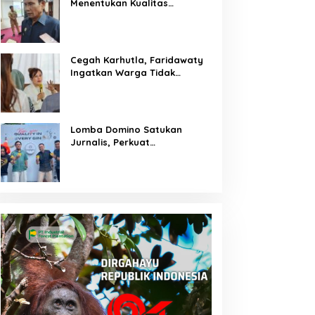
Menentukan Kualitas
Generasi Masa Depan
Kalteng
Cegah Karhutla, Faridawaty
Ingatkan Warga Tidak
Membuka Lahan dengan
Membakar
Lomba Domino Satukan
Jurnalis, Perkuat
Kebersamaan Bersama
Pelaku UMKM