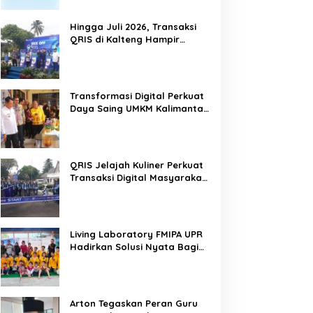
Hingga Juli 2026, Transaksi
QRIS di Kalteng Hampir
Sentuh Dua Puluh Juta
Transformasi Digital Perkuat
Daya Saing UMKM Kalimantan
Tengah
QRIS Jelajah Kuliner Perkuat
Transaksi Digital Masyarakat
Kalimantan Tengah
Living Laboratory FMIPA UPR
Hadirkan Solusi Nyata Bagi
Warga
Arton Tegaskan Peran Guru