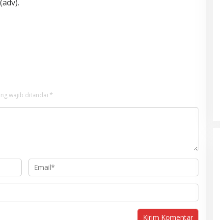
(adv).
ng wajib ditandai
*