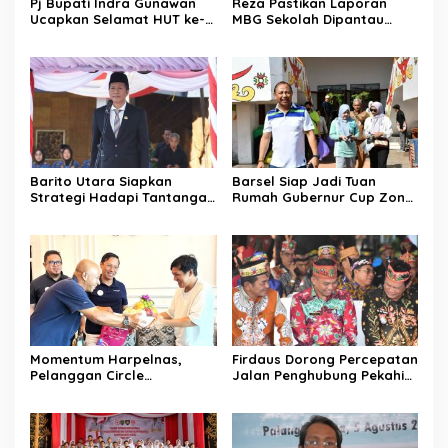
Pj Bupati Indra Gunawan
Reza Pastikan Laporan
Ucapkan Selamat HUT ke-
MBG Sekolah Dipantau
80 TNI
Rutin
Barito Utara Siapkan
Barsel Siap Jadi Tuan
Strategi Hadapi Tantangan
Rumah Gubernur Cup Zona
Fiskal 2026
Timur
Momentum Harpelnas,
Firdaus Dorong Percepatan
Pelanggan Circle
Jalan Penghubung Pekahi–
Kalisumapa Tumbuh 2,2
Kampung Melayu
Persen YoY