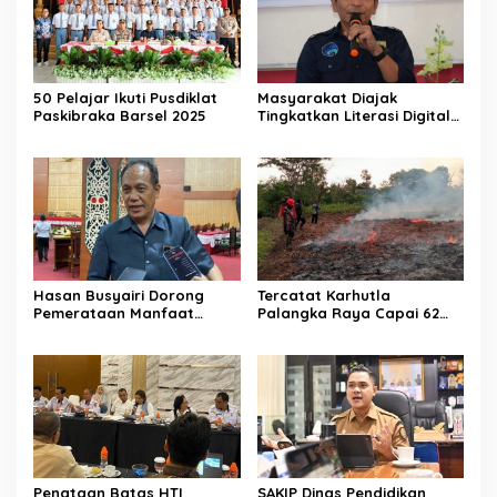
50 Pelajar Ikuti Pusdiklat
Masyarakat Diajak
Paskibraka Barsel 2025
Tingkatkan Literasi Digital
di Palangka Raya
Hasan Busyairi Dorong
Tercatat Karhutla
Pemerataan Manfaat
Palangka Raya Capai 62
Ekonomi Pariwisata
Kasus
Palangka Raya
Penataan Batas HTI
SAKIP Dinas Pendidikan