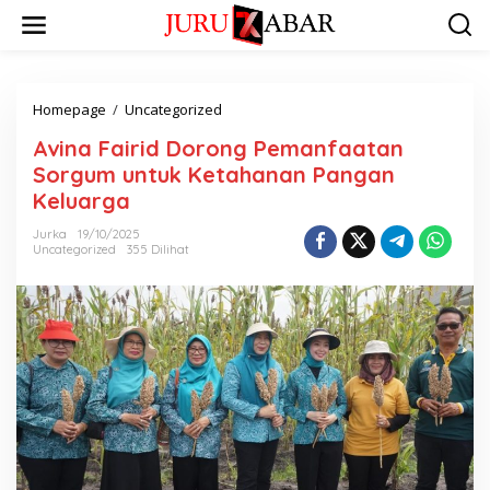
Homepage
/
Uncategorized
Avina Fairid Dorong Pemanfaatan
Sorgum untuk Ketahanan Pangan
Keluarga
Jurka
19/10/2025
Uncategorized
355 Dilihat