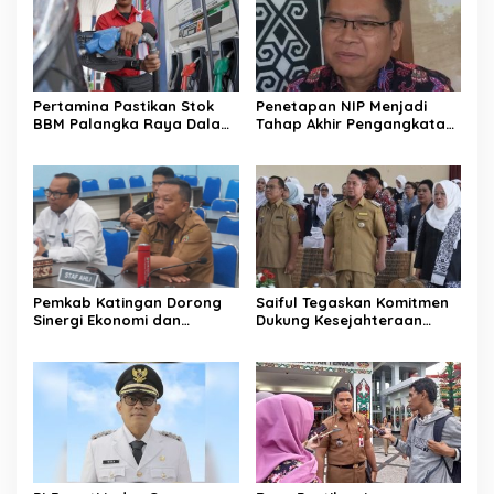
Pertamina Pastikan Stok
Penetapan NIP Menjadi
BBM Palangka Raya Dalam
Tahap Akhir Pengangkatan
Kondisi Aman
PPPK
Pemkab Katingan Dorong
Saiful Tegaskan Komitmen
Sinergi Ekonomi dan
Dukung Kesejahteraan
Perumahan Rakyat
Bidan di Katingan