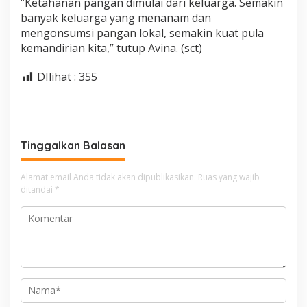
“Ketahanan pangan dimulai dari keluarga. Semakin
banyak keluarga yang menanam dan
mengonsumsi pangan lokal, semakin kuat pula
kemandirian kita,” tutup Avina. (sct)
DIlihat :
355
Tinggalkan Balasan
Alamat email Anda tidak akan dipublikasikan.
Ruas yang wajib
ditandai
*