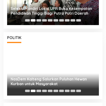
i
Seleksi Mandiri Lokal UPR Buka Kesempatan
S
Pendidikan Tinggi Bagi Putra Putri Daerah
K
POLITIK
NasDem Kalteng Salurkan Puluhan Hewan
N
Kurban untuk Masyarakat
P