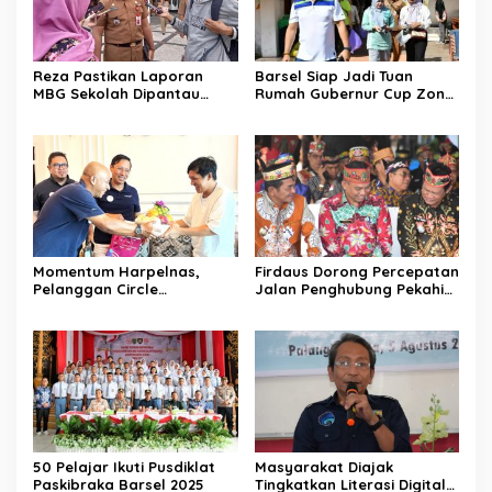
Reza Pastikan Laporan
Barsel Siap Jadi Tuan
MBG Sekolah Dipantau
Rumah Gubernur Cup Zona
Rutin
Timur
Momentum Harpelnas,
Firdaus Dorong Percepatan
Pelanggan Circle
Jalan Penghubung Pekahi–
Kalisumapa Tumbuh 2,2
Kampung Melayu
Persen YoY
50 Pelajar Ikuti Pusdiklat
Masyarakat Diajak
Paskibraka Barsel 2025
Tingkatkan Literasi Digital