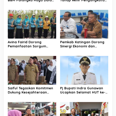
BBM Palangka Raya Dalam
Tahap Akhir Pengangkatan
Kondisi Aman
PPPK
Avina Fairid Dorong
Pemkab Katingan Dorong
Pemanfaatan Sorgum
Sinergi Ekonomi dan
untuk Ketahanan Pangan
Perumahan Rakyat
Keluarga
Saiful Tegaskan Komitmen
Pj Bupati Indra Gunawan
Dukung Kesejahteraan
Ucapkan Selamat HUT ke-
Bidan di Katingan
80 TNI