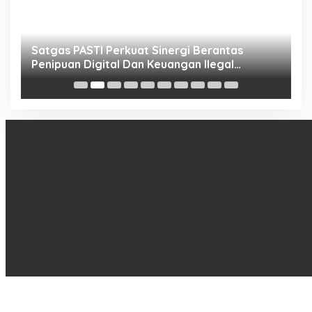
h
Satgas PASTI Perkuat Sinergi Berantas
P
Penipuan Digital Dan Keuangan Ilegal
B
Nasional