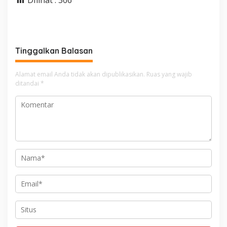
DIlihat :
366
Tinggalkan Balasan
Alamat email Anda tidak akan dipublikasikan.
Ruas yang wajib
ditandai
*