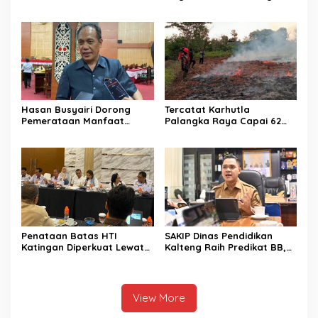
di Palangka Raya
Hasan Busyairi Dorong
Tercatat Karhutla
Pemerataan Manfaat
Palangka Raya Capai 62
Ekonomi Pariwisata
Kasus
Palangka Raya
Penataan Batas HTI
SAKIP Dinas Pendidikan
Katingan Diperkuat Lewat
Kalteng Raih Predikat BB,
Sinergi Lintas Sektor
Capaian Kinerja Meningkat
View More