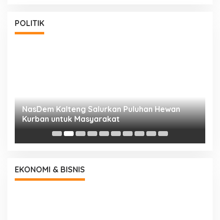
POLITIK
NasDem Kalteng Salurkan Puluhan Hewan
N
Kurban untuk Masyarakat
P
EKONOMI & BISNIS