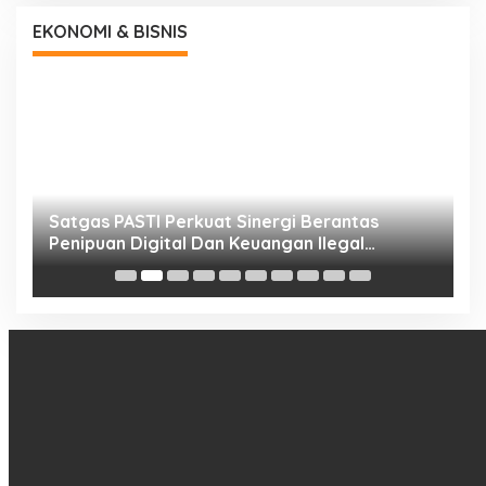
EKONOMI & BISNIS
h
Satgas PASTI Perkuat Sinergi Berantas
P
Penipuan Digital Dan Keuangan Ilegal
B
Nasional