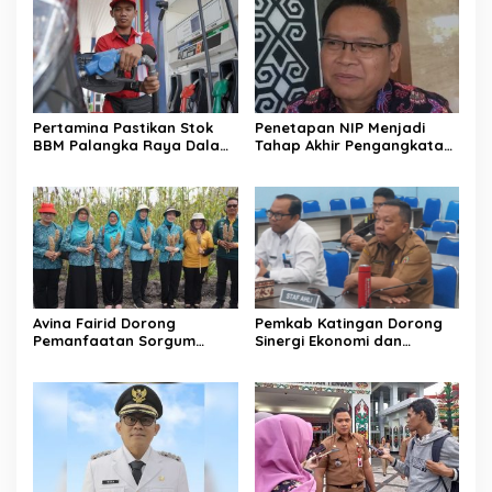
Pertamina Pastikan Stok
Penetapan NIP Menjadi
BBM Palangka Raya Dalam
Tahap Akhir Pengangkatan
Kondisi Aman
PPPK
Avina Fairid Dorong
Pemkab Katingan Dorong
Pemanfaatan Sorgum
Sinergi Ekonomi dan
untuk Ketahanan Pangan
Perumahan Rakyat
Keluarga