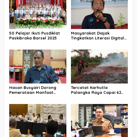
50 Pelajar Ikuti Pusdiklat
Masyarakat Diajak
Paskibraka Barsel 2025
Tingkatkan Literasi Digital
di Palangka Raya
Hasan Busyairi Dorong
Tercatat Karhutla
Pemerataan Manfaat
Palangka Raya Capai 62
Ekonomi Pariwisata
Kasus
Palangka Raya