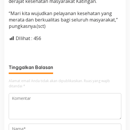
derajat kesehatan masyarakat Katingan.
“Mari kita wujudkan pelayanan kesehatan yang
merata dan berkualitas bagi seluruh masyarakat,”
pungkasnya.(sct)
DIlihat :
456
Tinggalkan Balasan
Alamat email Anda tidak akan dipublikasikan.
Ruas yang wajib
ditandai
*