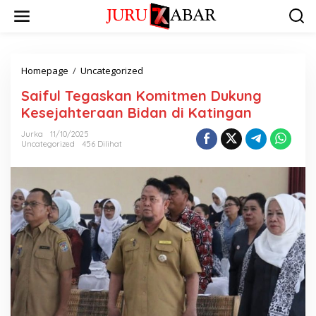
Homepage
/
Uncategorized
Saiful Tegaskan Komitmen Dukung
Kesejahteraan Bidan di Katingan
Jurka
11/10/2025
Uncategorized
456 Dilihat