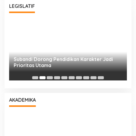
LEGISLATIF
Subandi Dorong Pendidikan Karakter Jadi
T
Prioritas Utama
D
AKADEMIKA