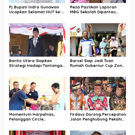
Pj Bupati Indra Gunawan
Reza Pastikan Laporan
Ucapkan Selamat HUT ke-
MBG Sekolah Dipantau
80 TNI
Rutin
Barito Utara Siapkan
Barsel Siap Jadi Tuan
Strategi Hadapi Tantangan
Rumah Gubernur Cup Zona
Fiskal 2026
Timur
Momentum Harpelnas,
Firdaus Dorong Percepatan
Pelanggan Circle
Jalan Penghubung Pekahi–
Kalisumapa Tumbuh 2,2
Kampung Melayu
Persen YoY