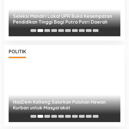
i
Seleksi Mandiri Lokal UPR Buka Kesempatan
S
Pendidikan Tinggi Bagi Putra Putri Daerah
K
POLITIK
NasDem Kalteng Salurkan Puluhan Hewan
N
Kurban untuk Masyarakat
P