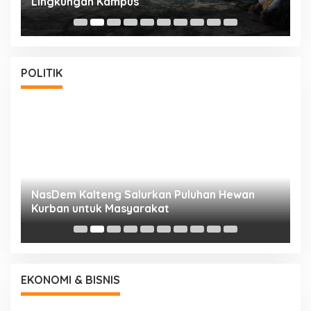
Lingkungan Kampus
S
POLITIK
NasDem Kalteng Salurkan Puluhan Hewan
N
Kurban untuk Masyarakat
P
EKONOMI & BISNIS