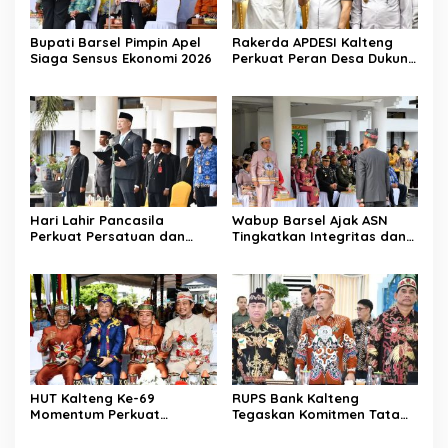
Bupati Barsel Pimpin Apel
Rakerda APDESI Kalteng
Siaga Sensus Ekonomi 2026
Perkuat Peran Desa Dukung
Program Nasional
Hari Lahir Pancasila
Wabup Barsel Ajak ASN
Perkuat Persatuan dan
Tingkatkan Integritas dan
Keadilan Sosial
Pelayanan Publik
HUT Kalteng Ke-69
RUPS Bank Kalteng
Momentum Perkuat
Tegaskan Komitmen Tata
Pembangunan
Kelola Perusahaan
Berkelanjutan