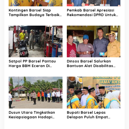
Kontingen Barsel Siap
Pemkab Barsel Apresiasi
Tampilkan Budaya Terbaik
Rekomendasi DPRD Untuk
di FBIM
Perbaikan Kinerja
Pemerintahan
Satpol PP Barsel Pantau
Dinsos Barsel Salurkan
Harga BBM Eceran Di
Bantuan Alat Disabilitas
Buntok
Untuk Warga Pendang
Dusun Utara Tingkatkan
Bupati Barsel Lepas
Kesiapsiagaan Hadapi
Delapan Puluh Empat
Ancaman Karhutla Musim
Jamaah Calon Haji
Kemarau