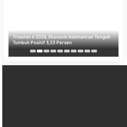
Triwulan II 2026, Ekonomi Kalimantan Tengah
S
Tumbuh Positif 3,53 Persen
P
N