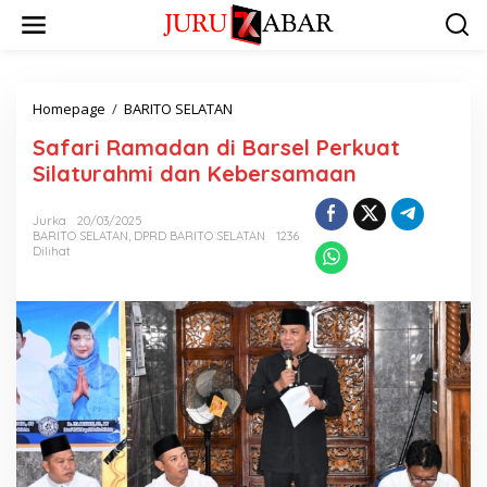
Homepage
/
BARITO SELATAN
Safari Ramadan di Barsel Perkuat
Silaturahmi dan Kebersamaan
Jurka
20/03/2025
BARITO SELATAN
,
DPRD BARITO SELATAN
1236
Dilihat