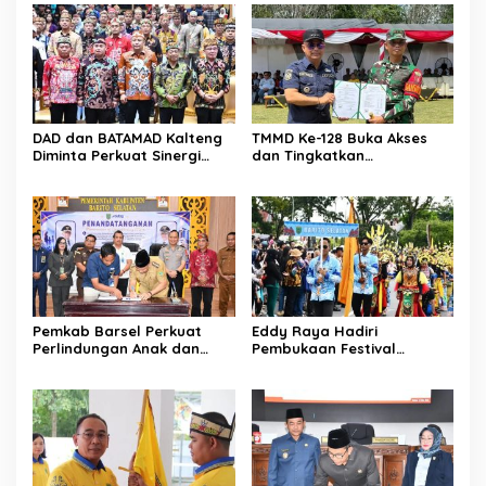
DAD dan BATAMAD Kalteng
TMMD Ke-128 Buka Akses
Diminta Perkuat Sinergi
dan Tingkatkan
Daerah
Kesejahteraan Warga
Pemkab Barsel Perkuat
Eddy Raya Hadiri
Perlindungan Anak dan
Pembukaan Festival
Ketahanan Pangan
Budaya Isen Mulang 2026