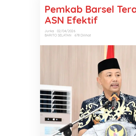
Pemkab Barsel Tera
ASN Efektif
Jurka
02/04/2026
BARITO SELATAN
678 Dilihat