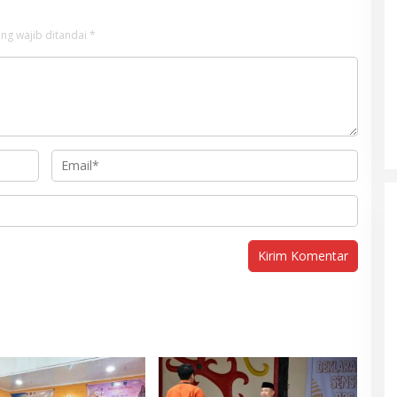
ng wajib ditandai
*