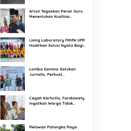
Arton Tegaskan Peran Guru
Menentukan Kualitas
Generasi Masa Depan
Kalteng
Living Laboratory FMIPA UPR
Hadirkan Solusi Nyata Bagi
Warga
Lomba Domino Satukan
Jurnalis, Perkuat
Kebersamaan Bersama
Pelaku UMKM
Cegah Karhutla, Faridawaty
Ingatkan Warga Tidak
Membuka Lahan dengan
Membakar
Relawan Palangka Raya