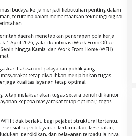
masi budaya kerja menjadi kebutuhan penting dalam
n, terutama dalam memanfaatkan teknologi digital
rintahan.
merintah daerah menetapkan penerapan pola kerja
jak 1 April 2026, yakni kombinasi Work From Office
, Senin hingga Kamis, dan Work From Home (WFH)
umat.
askan bahwa unit pelayanan publik yang
masyarakat tetap diwajibkan menjalankan tugas
njaga kualitas layanan tetap optimal.
ng tetap melaksanakan tugas secara penuh di kantor
layanan kepada masyarakat tetap optimal,” tegas
 WFH tidak berlaku bagi pejabat struktural tertentu,
n esensial seperti layanan kedaruratan, kesehatan,
udukan, pendidikan, dan pelayanan terpadu lainnya.