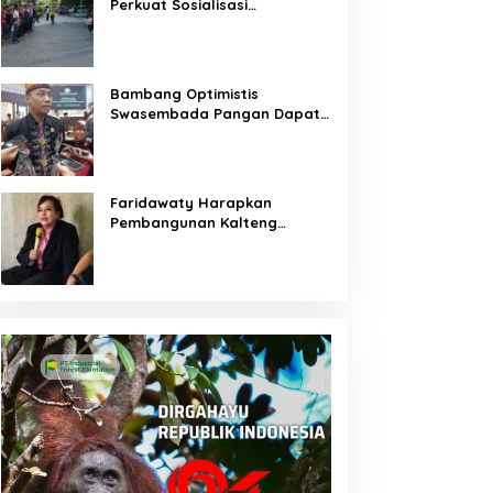
Perkuat Sosialisasi
Pencegahan Kebakaran
Bambang Optimistis
Swasembada Pangan Dapat
Terwujud Melalui Sinergi
Bersama
Faridawaty Harapkan
Pembangunan Kalteng
Merata Hingga Wilayah
Pelosok