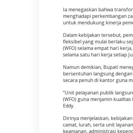
Ia menegaskan bahwa transfor
menghadapi perkembangan zama
untuk mendukung kinerja peme
Dalam kebijakan tersebut, pe
fleksibel yang mulai berlaku se
(WFO) selama empat hari kerja
selama satu hari kerja setiap J
Namun demikian, Bupati meneg
bersentuhan langsung dengan 
secara penuh di kantor guna me
“Unit pelayanan publik langsu
(WFO) guna menjamin kualitas 
Eddy.
Dirinya menjelaskan, kebijakan
camat, lurah, serta unit layana
keamanan, administrasi kepend