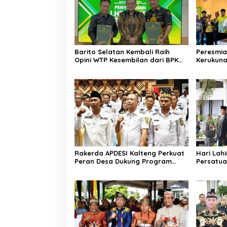
Barito Selatan Kembali Raih
Peresmia
Opini WTP Kesembilan dari BPK
Kerukun
Kalimantan Tengah
Lemben
Rakerda APDESI Kalteng Perkuat
Hari Lahi
Peran Desa Dukung Program
Persatua
Nasional