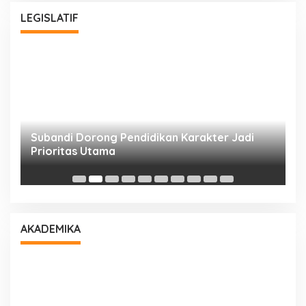
LEGISLATIF
Subandi Dorong Pendidikan Karakter Jadi
T
Prioritas Utama
D
AKADEMIKA