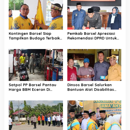
Kontingen Barsel Siap
Pemkab Barsel Apresiasi
Tampilkan Budaya Terbaik
Rekomendasi DPRD Untuk
di FBIM
Perbaikan Kinerja
Pemerintahan
Satpol PP Barsel Pantau
Dinsos Barsel Salurkan
Harga BBM Eceran Di
Bantuan Alat Disabilitas
Buntok
Untuk Warga Pendang