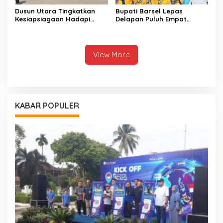
Dusun Utara Tingkatkan
Bupati Barsel Lepas
Kesiapsiagaan Hadapi
Delapan Puluh Empat
Ancaman Karhutla Musim
Jamaah Calon Haji
Kemarau
View More
KABAR POPULER