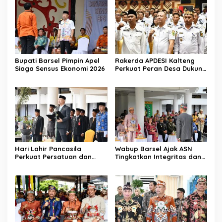
Bupati Barsel Pimpin Apel
Rakerda APDESI Kalteng
Siaga Sensus Ekonomi 2026
Perkuat Peran Desa Dukung
Program Nasional
Hari Lahir Pancasila
Wabup Barsel Ajak ASN
Perkuat Persatuan dan
Tingkatkan Integritas dan
Keadilan Sosial
Pelayanan Publik