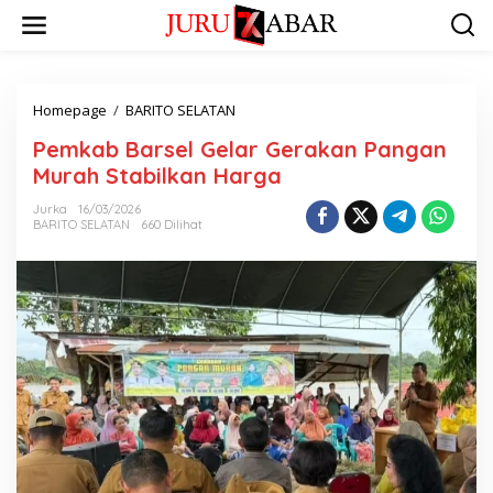
Homepage
/
BARITO SELATAN
Pemkab Barsel Gelar Gerakan Pangan
Murah Stabilkan Harga
Jurka
16/03/2026
BARITO SELATAN
660 Dilihat