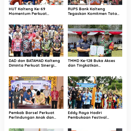
HUT Kalteng Ke-69
RUPS Bank Kalteng
Momentum Perkuat
Tegaskan Komitmen Tata
Pembangunan
Kelola Perusahaan
Berkelanjutan
DAD dan BATAMAD Kalteng
TMMD Ke-128 Buka Akses
Diminta Perkuat Sinergi
dan Tingkatkan
Daerah
Kesejahteraan Warga
Pemkab Barsel Perkuat
Eddy Raya Hadiri
Perlindungan Anak dan
Pembukaan Festival
Ketahanan Pangan
Budaya Isen Mulang 2026