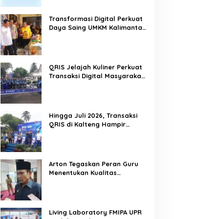
Transformasi Digital Perkuat
Daya Saing UMKM Kalimantan
Tengah
QRIS Jelajah Kuliner Perkuat
Transaksi Digital Masyarakat
Kalimantan Tengah
Hingga Juli 2026, Transaksi
QRIS di Kalteng Hampir
Sentuh Dua Puluh Juta
Arton Tegaskan Peran Guru
Menentukan Kualitas
Generasi Masa Depan
Kalteng
Living Laboratory FMIPA UPR