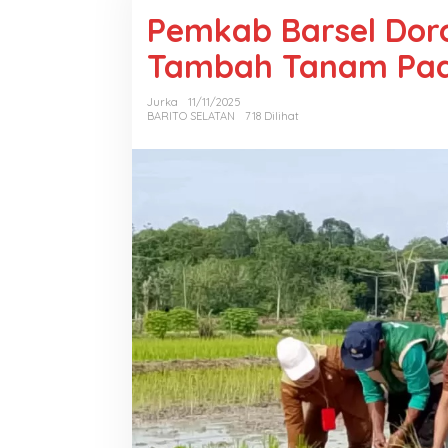
Pemkab Barsel Dor
Tambah Tanam Pad
Jurka
11/11/2025
BARITO SELATAN
718 Dilihat