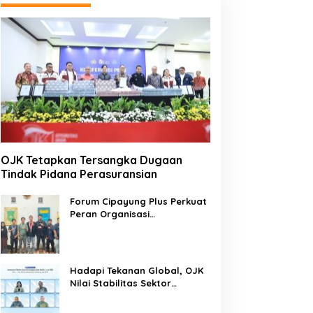
OJK Tetapkan Tersangka Dugaan
Tindak Pidana Perasuransian
Forum Cipayung Plus Perkuat
Peran Organisasi
Kepemudaan dan
Kemahasiswaan sebagai
Mitra Kritis Pemerintah
Hadapi Tekanan Global, OJK
Nilai Stabilitas Sektor
Keuangan Tetap Terjaga