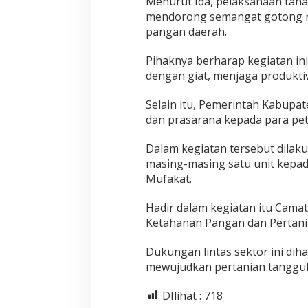
Menurut Ida, pelaksanaan tan
mendorong semangat gotong r
pangan daerah.
Pihaknya berharap kegiatan in
dengan giat, menjaga produktiv
Selain itu, Pemerintah Kabupa
dan prasarana kepada para pet
Dalam kegiatan tersebut dilak
masing-masing satu unit kepa
Mufakat.
Hadir dalam kegiatan itu Camat
Ketahanan Pangan dan Pertania
Dukungan lintas sektor ini di
mewujudkan pertanian tangguh d
DIlihat :
718