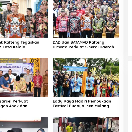
k Kalteng Tegaskan
DAD dan BATAMAD Kalteng
 Tata Kelola
Diminta Perkuat Sinergi Daerah
aan
arsel Perkuat
Eddy Raya Hadiri Pembukaan
ngan Anak dan
Festival Budaya Isen Mulang
an Pangan
2026