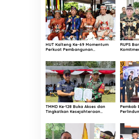
HUT Kalteng Ke-69 Momentum
RUPS Ban
Perkuat Pembangunan
Komitmen
Berkelanjutan
Perusah
TMMD Ke-128 Buka Akses dan
Pemkab B
Tingkatkan Kesejahteraan
Perlindu
Warga
Ketahan