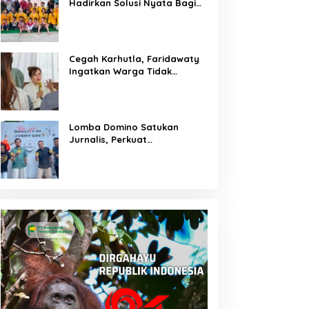
Hadirkan Solusi Nyata Bagi
Warga
Cegah Karhutla, Faridawaty
Ingatkan Warga Tidak
Membuka Lahan dengan
Membakar
Lomba Domino Satukan
Jurnalis, Perkuat
Kebersamaan Bersama
Pelaku UMKM