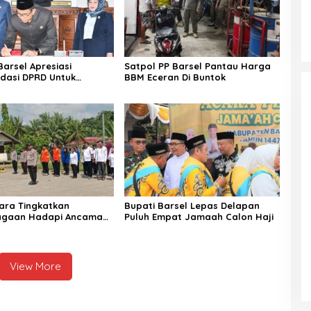
arsel Apresiasi
Satpol PP Barsel Pantau Harga
dasi DPRD Untuk
BBM Eceran Di Buntok
n Kinerja Pemerintahan
ara Tingkatkan
Bupati Barsel Lepas Delapan
iagaan Hadapi Ancaman
Puluh Empat Jamaah Calon Haji
 Musim Kemarau
View More