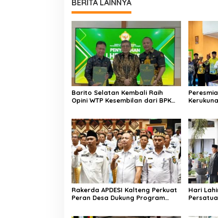
BERITA LAINNYA
Barito Selatan Kembali Raih
Peresmia
Opini WTP Kesembilan dari BPK
Kerukun
Kalimantan Tengah
Lemben
Rakerda APDESI Kalteng Perkuat
Hari Lahi
Peran Desa Dukung Program
Persatua
Nasional