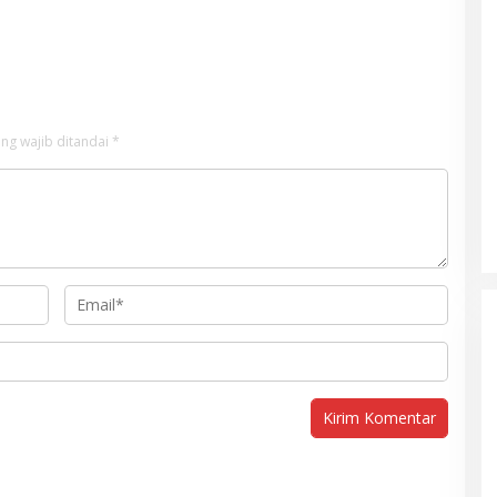
ng wajib ditandai
*