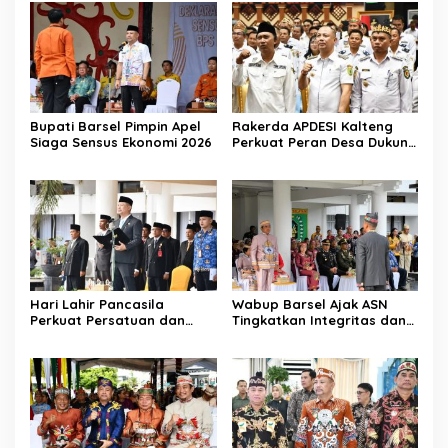
Bupati Barsel Pimpin Apel
Rakerda APDESI Kalteng
Siaga Sensus Ekonomi 2026
Perkuat Peran Desa Dukung
Program Nasional
Hari Lahir Pancasila
Wabup Barsel Ajak ASN
Perkuat Persatuan dan
Tingkatkan Integritas dan
Keadilan Sosial
Pelayanan Publik