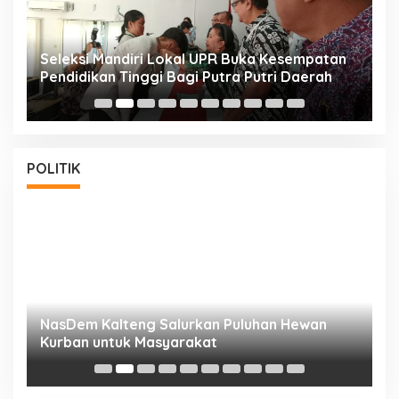
i
Seleksi Mandiri Lokal UPR Buka Kesempatan
S
Pendidikan Tinggi Bagi Putra Putri Daerah
K
POLITIK
NasDem Kalteng Salurkan Puluhan Hewan
N
Kurban untuk Masyarakat
P