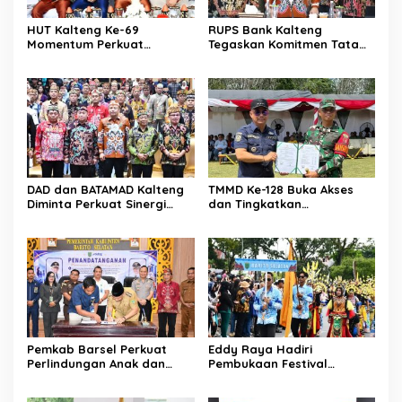
HUT Kalteng Ke-69
RUPS Bank Kalteng
Momentum Perkuat
Tegaskan Komitmen Tata
Pembangunan
Kelola Perusahaan
Berkelanjutan
DAD dan BATAMAD Kalteng
TMMD Ke-128 Buka Akses
Diminta Perkuat Sinergi
dan Tingkatkan
Daerah
Kesejahteraan Warga
Pemkab Barsel Perkuat
Eddy Raya Hadiri
Perlindungan Anak dan
Pembukaan Festival
Ketahanan Pangan
Budaya Isen Mulang 2026