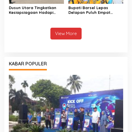
Dusun Utara Tingkatkan
Bupati Barsel Lepas
Kesiapsiagaan Hadapi
Delapan Puluh Empat
Ancaman Karhutla Musim
Jamaah Calon Haji
Kemarau
View More
KABAR POPULER