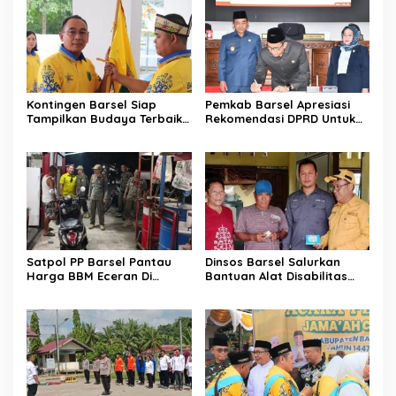
Kontingen Barsel Siap
Pemkab Barsel Apresiasi
Tampilkan Budaya Terbaik
Rekomendasi DPRD Untuk
di FBIM
Perbaikan Kinerja
Pemerintahan
Satpol PP Barsel Pantau
Dinsos Barsel Salurkan
Harga BBM Eceran Di
Bantuan Alat Disabilitas
Buntok
Untuk Warga Pendang