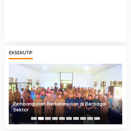
EKSEKUTIF
a
Pembangunan Berkelanjutan di Berbagai
P
Sektor
A
Bu