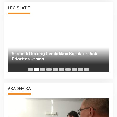
LEGISLATIF
Subandi Dorong Pendidikan Karakter Jadi
T
Prioritas Utama
D
AKADEMIKA