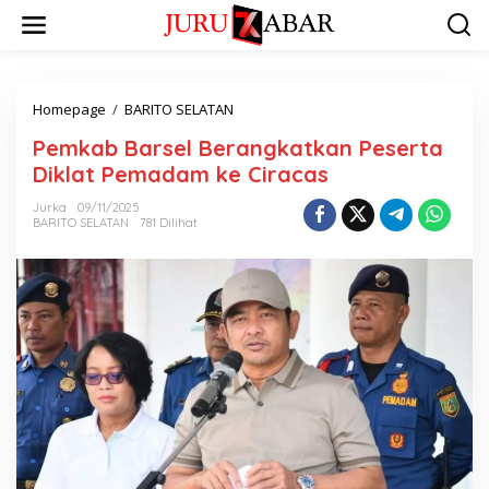
Homepage
/
BARITO SELATAN
Pemkab Barsel Berangkatkan Peserta
Diklat Pemadam ke Ciracas
Jurka
09/11/2025
BARITO SELATAN
781 Dilihat