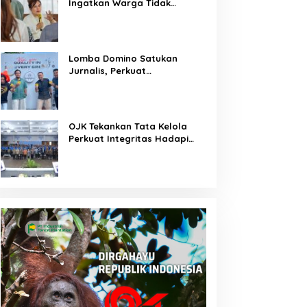
Ingatkan Warga Tidak
Membuka Lahan dengan
Membakar
Lomba Domino Satukan
Jurnalis, Perkuat
Kebersamaan Bersama
Pelaku UMKM
OJK Tekankan Tata Kelola
Perkuat Integritas Hadapi
Tantangan Keuangan Era
Digital