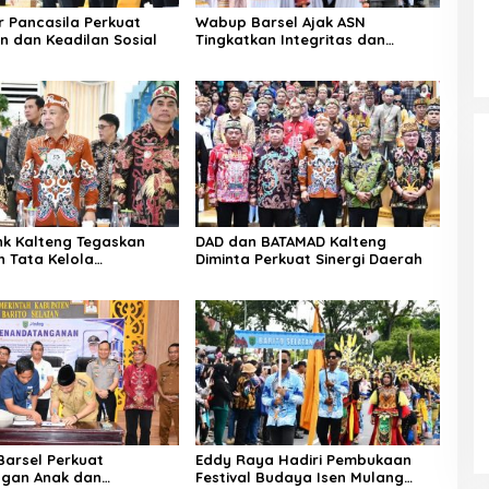
r Pancasila Perkuat
Wabup Barsel Ajak ASN
n dan Keadilan Sosial
Tingkatkan Integritas dan
Pelayanan Publik
k Kalteng Tegaskan
DAD dan BATAMAD Kalteng
 Tata Kelola
Diminta Perkuat Sinergi Daerah
aan
arsel Perkuat
Eddy Raya Hadiri Pembukaan
ngan Anak dan
Festival Budaya Isen Mulang