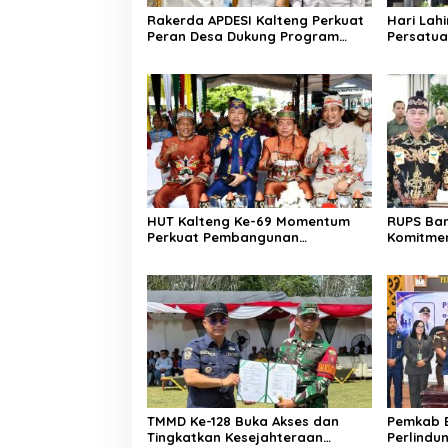
Rakerda APDESI Kalteng Perkuat
Hari Lahi
Peran Desa Dukung Program
Persatua
Nasional
HUT Kalteng Ke-69 Momentum
RUPS Ban
Perkuat Pembangunan
Komitmen
Berkelanjutan
Perusah
TMMD Ke-128 Buka Akses dan
Pemkab B
Tingkatkan Kesejahteraan
Perlindu