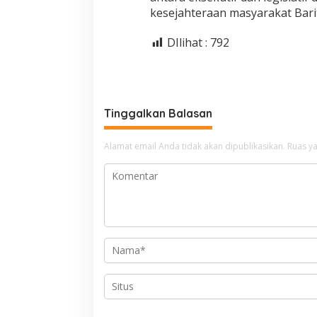
kesejahteraan masyarakat Barit
DIlihat :
792
Tinggalkan Balasan
Alamat email Anda tidak akan dipublikasikan.
Ruas ya