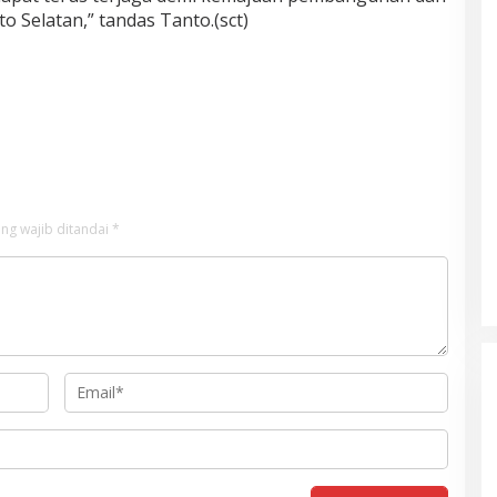
o Selatan,” tandas Tanto.(sct)
ng wajib ditandai
*