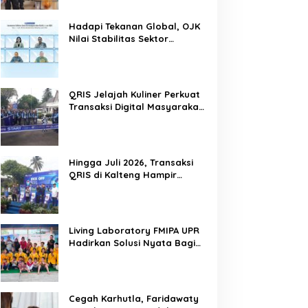
Hadapi Tekanan Global, OJK
Nilai Stabilitas Sektor
Keuangan Tetap Terjaga
QRIS Jelajah Kuliner Perkuat
Transaksi Digital Masyarakat
Kalimantan Tengah
Hingga Juli 2026, Transaksi
QRIS di Kalteng Hampir
Sentuh Dua Puluh Juta
Living Laboratory FMIPA UPR
Hadirkan Solusi Nyata Bagi
Warga
Cegah Karhutla, Faridawaty