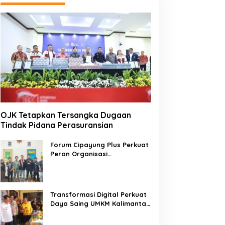
OJK Tetapkan Tersangka Dugaan
Tindak Pidana Perasuransian
Forum Cipayung Plus Perkuat
Peran Organisasi
Kepemudaan dan
Kemahasiswaan sebagai
Mitra Kritis Pemerintah
Transformasi Digital Perkuat
Daya Saing UMKM Kalimantan
Tengah