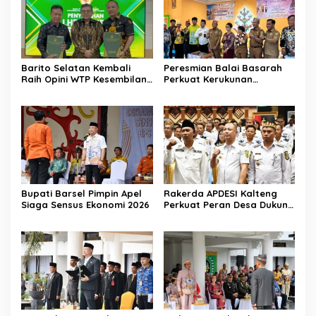
Barito Selatan Kembali
Peresmian Balai Basarah
Raih Opini WTP Kesembilan
Perkuat Kerukunan
dari BPK Kalimantan
Masyarakat Desa
Tengah
Lembeng
Bupati Barsel Pimpin Apel
Rakerda APDESI Kalteng
Siaga Sensus Ekonomi 2026
Perkuat Peran Desa Dukung
Program Nasional