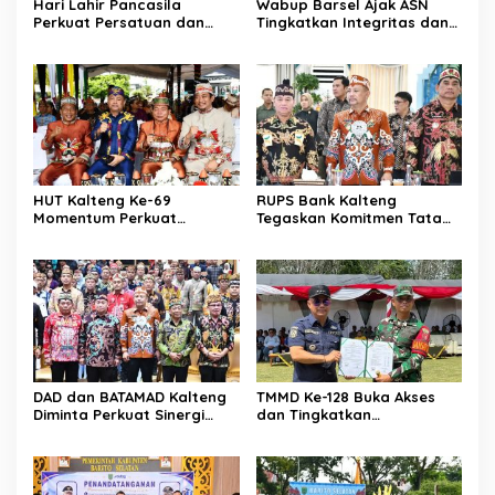
Hari Lahir Pancasila
Wabup Barsel Ajak ASN
Perkuat Persatuan dan
Tingkatkan Integritas dan
Keadilan Sosial
Pelayanan Publik
HUT Kalteng Ke-69
RUPS Bank Kalteng
Momentum Perkuat
Tegaskan Komitmen Tata
Pembangunan
Kelola Perusahaan
Berkelanjutan
DAD dan BATAMAD Kalteng
TMMD Ke-128 Buka Akses
Diminta Perkuat Sinergi
dan Tingkatkan
Daerah
Kesejahteraan Warga