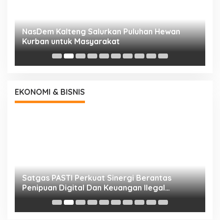
NasDem Kalteng Salurkan Puluhan Hewan
N
Kurban untuk Masyarakat
P
EKONOMI & BISNIS
h
Satgas PASTI Perkuat Sinergi Berantas
P
Penipuan Digital Dan Keuangan Ilegal
B
Nasional