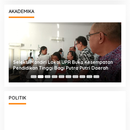
AKADEMIKA
i
Seleksi Mandiri Lokal UPR Buka Kesempatan
S
Pendidikan Tinggi Bagi Putra Putri Daerah
K
POLITIK