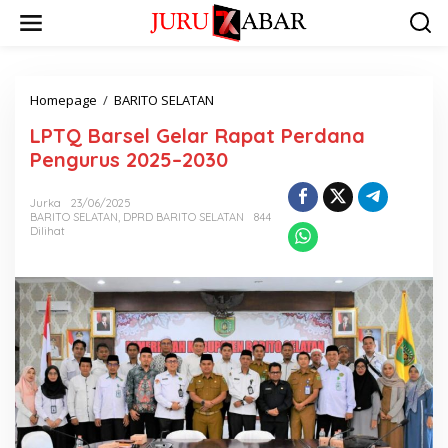
Homepage
/
BARITO SELATAN
LPTQ Barsel Gelar Rapat Perdana
Pengurus 2025–2030
Jurka
23/06/2025
BARITO SELATAN
,
DPRD BARITO SELATAN
844
Dilihat