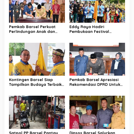
Pemkab Barsel Perkuat
Eddy Raya Hadiri
Perlindungan Anak dan
Pembukaan Festival
Ketahanan Pangan
Budaya Isen Mulang 2026
Kontingen Barsel Siap
Pemkab Barsel Apresiasi
Tampilkan Budaya Terbaik
Rekomendasi DPRD Untuk
di FBIM
Perbaikan Kinerja
Pemerintahan
Satpol PP Barsel Pantau
Dinsos Barsel Salurkan