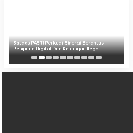
h
Satgas PASTI Perkuat Sinergi Berantas
P
Penipuan Digital Dan Keuangan Ilegal
B
Nasional