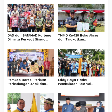
Berkelanjutan
DAD dan BATAMAD Kalteng
TMMD Ke-128 Buka Akses
Diminta Perkuat Sinergi
dan Tingkatkan
Daerah
Kesejahteraan Warga
Pemkab Barsel Perkuat
Eddy Raya Hadiri
Perlindungan Anak dan
Pembukaan Festival
Ketahanan Pangan
Budaya Isen Mulang 2026