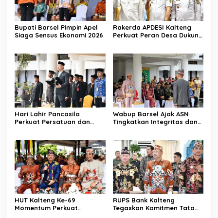
Bupati Barsel Pimpin Apel
Rakerda APDESI Kalteng
Siaga Sensus Ekonomi 2026
Perkuat Peran Desa Dukung
Program Nasional
Hari Lahir Pancasila
Wabup Barsel Ajak ASN
Perkuat Persatuan dan
Tingkatkan Integritas dan
Keadilan Sosial
Pelayanan Publik
HUT Kalteng Ke-69
RUPS Bank Kalteng
Momentum Perkuat
Tegaskan Komitmen Tata
Pembangunan
Kelola Perusahaan