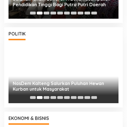
Pendidikan Tinggi Bagi Putra Putri Daerah
K
POLITIK
NasDem Kalteng Salurkan Puluhan Hewan
N
Kurban untuk Masyarakat
P
EKONOMI & BISNIS