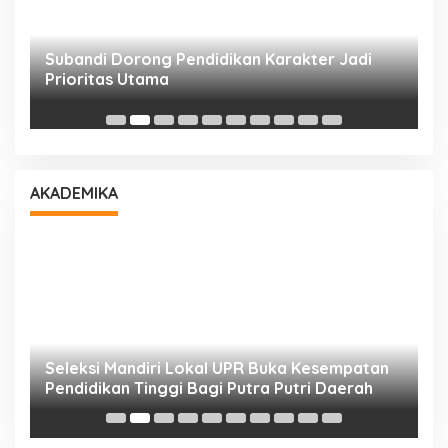
Subandi Dorong Pendidikan Karakter Jadi
T
Prioritas Utama
D
AKADEMIKA
i
Seleksi Mandiri Lokal UPR Buka Kesempatan
S
Pendidikan Tinggi Bagi Putra Putri Daerah
K