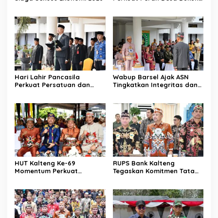
Program Nasional
Hari Lahir Pancasila
Wabup Barsel Ajak ASN
Perkuat Persatuan dan
Tingkatkan Integritas dan
Keadilan Sosial
Pelayanan Publik
HUT Kalteng Ke-69
RUPS Bank Kalteng
Momentum Perkuat
Tegaskan Komitmen Tata
Pembangunan
Kelola Perusahaan
Berkelanjutan