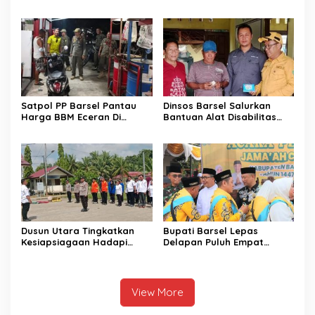
di FBIM
Perbaikan Kinerja
Pemerintahan
Satpol PP Barsel Pantau
Dinsos Barsel Salurkan
Harga BBM Eceran Di
Bantuan Alat Disabilitas
Buntok
Untuk Warga Pendang
Dusun Utara Tingkatkan
Bupati Barsel Lepas
Kesiapsiagaan Hadapi
Delapan Puluh Empat
Ancaman Karhutla Musim
Jamaah Calon Haji
Kemarau
View More