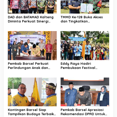
DAD dan BATAMAD Kalteng
TMMD Ke-128 Buka Akses
Diminta Perkuat Sinergi
dan Tingkatkan
Daerah
Kesejahteraan Warga
Pemkab Barsel Perkuat
Eddy Raya Hadiri
Perlindungan Anak dan
Pembukaan Festival
Ketahanan Pangan
Budaya Isen Mulang 2026
Kontingen Barsel Siap
Pemkab Barsel Apresiasi
Tampilkan Budaya Terbaik
Rekomendasi DPRD Untuk