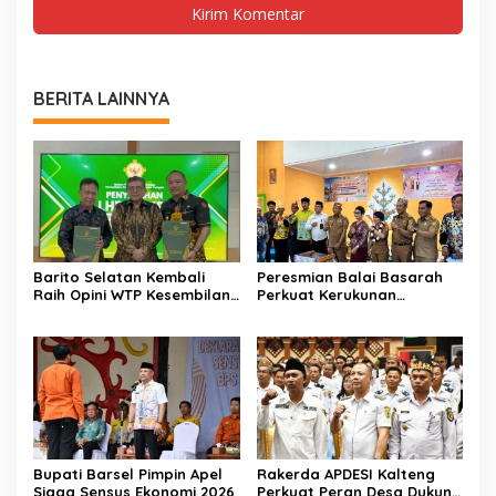
BERITA LAINNYA
Barito Selatan Kembali
Peresmian Balai Basarah
Raih Opini WTP Kesembilan
Perkuat Kerukunan
dari BPK Kalimantan
Masyarakat Desa
Tengah
Lembeng
Bupati Barsel Pimpin Apel
Rakerda APDESI Kalteng
Siaga Sensus Ekonomi 2026
Perkuat Peran Desa Dukung