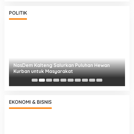
POLITIK
NasDem Kalteng Salurkan Puluhan Hewan
N
Kurban untuk Masyarakat
P
EKONOMI & BISNIS