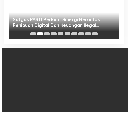
h
Satgas PASTI Perkuat Sinergi Berantas
P
Penipuan Digital Dan Keuangan Ilegal
B
Nasional