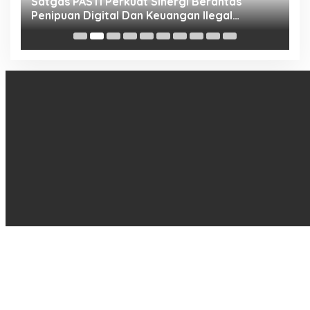
h
Satgas PASTI Perkuat Sinergi Berantas
P
Penipuan Digital Dan Keuangan Ilegal
B
Nasional