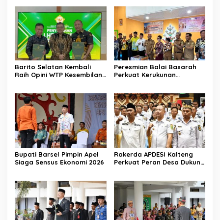
Barito Selatan Kembali
Peresmian Balai Basarah
Raih Opini WTP Kesembilan
Perkuat Kerukunan
dari BPK Kalimantan
Masyarakat Desa
Tengah
Lembeng
Bupati Barsel Pimpin Apel
Rakerda APDESI Kalteng
Siaga Sensus Ekonomi 2026
Perkuat Peran Desa Dukung
Program Nasional