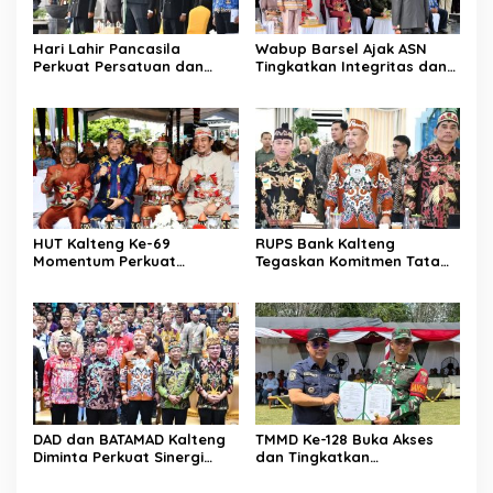
Hari Lahir Pancasila
Wabup Barsel Ajak ASN
Perkuat Persatuan dan
Tingkatkan Integritas dan
Keadilan Sosial
Pelayanan Publik
HUT Kalteng Ke-69
RUPS Bank Kalteng
Momentum Perkuat
Tegaskan Komitmen Tata
Pembangunan
Kelola Perusahaan
Berkelanjutan
DAD dan BATAMAD Kalteng
TMMD Ke-128 Buka Akses
Diminta Perkuat Sinergi
dan Tingkatkan
Daerah
Kesejahteraan Warga