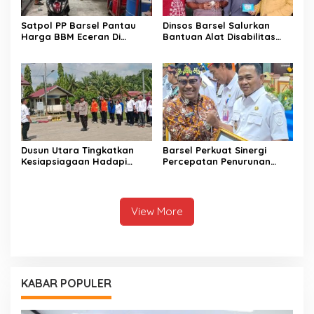
Satpol PP Barsel Pantau
Dinsos Barsel Salurkan
Harga BBM Eceran Di
Bantuan Alat Disabilitas
Buntok
Untuk Warga Pendang
Dusun Utara Tingkatkan
Barsel Perkuat Sinergi
Kesiapsiagaan Hadapi
Percepatan Penurunan
Ancaman Karhutla Musim
Stunting Daerah
Kemarau
Berkelanjutan
View More
KABAR POPULER