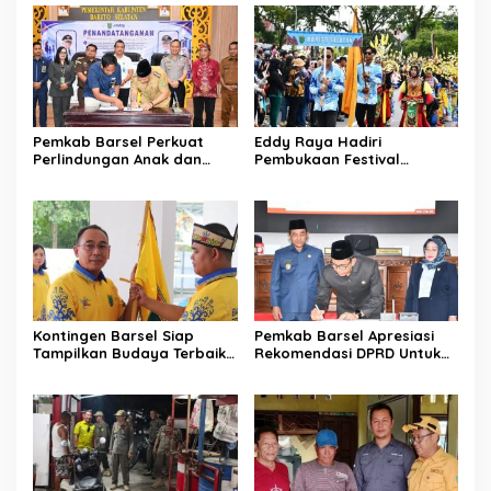
Pemkab Barsel Perkuat
Eddy Raya Hadiri
Perlindungan Anak dan
Pembukaan Festival
Ketahanan Pangan
Budaya Isen Mulang 2026
Kontingen Barsel Siap
Pemkab Barsel Apresiasi
Tampilkan Budaya Terbaik
Rekomendasi DPRD Untuk
di FBIM
Perbaikan Kinerja
Pemerintahan