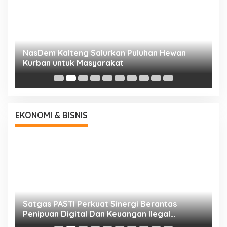
NasDem Kalteng Salurkan Puluhan Hewan
N
Kurban untuk Masyarakat
P
EKONOMI & BISNIS
h
Satgas PASTI Perkuat Sinergi Berantas
P
Penipuan Digital Dan Keuangan Ilegal
B
Nasional