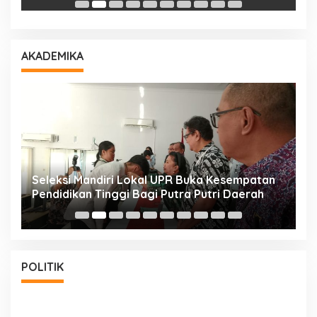
AKADEMIKA
i
Seleksi Mandiri Lokal UPR Buka Kesempatan
S
Pendidikan Tinggi Bagi Putra Putri Daerah
K
POLITIK