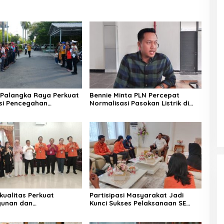
Palangka Raya Perkuat
Bennie Minta PLN Percepat
asi Pencegahan
Normalisasi Pasokan Listrik di
an
Palangka Raya
kualitas Perkuat
Partisipasi Masyarakat Jadi
unan dan
Kunci Sukses Pelaksanaan SE
teraan Warga
2026