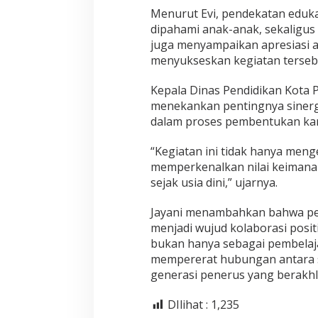
Menurut Evi, pendekatan eduka
dipahami anak-anak, sekaligus 
juga menyampaikan apresiasi a
menyukseskan kegiatan terseb
Kepala Dinas Pendidikan Kota P
menekankan pentingnya sinergi a
dalam proses pembentukan kar
“Kegiatan ini tidak hanya menge
memperkenalkan nilai keimanan
sejak usia dini,” ujarnya.
Jayani menambahkan bahwa peli
menjadi wujud kolaborasi positi
bukan hanya sebagai pembelaja
mempererat hubungan antara s
generasi penerus yang berakhlak
DIlihat :
1,235