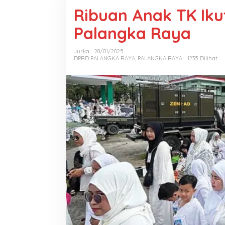
Ribuan Anak TK Ikut
Palangka Raya
Jurka
28/01/2025
DPRD PALANGKA RAYA
,
PALANGKA RAYA
1235 Dilihat