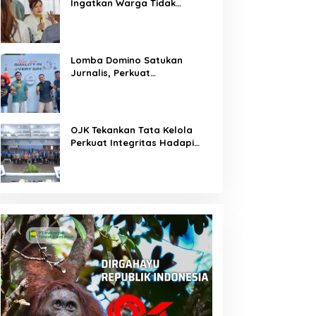
Ingatkan Warga Tidak
Membuka Lahan dengan
Membakar
Lomba Domino Satukan
Jurnalis, Perkuat
Kebersamaan Bersama
Pelaku UMKM
OJK Tekankan Tata Kelola
Perkuat Integritas Hadapi
Tantangan Keuangan Era
Digital