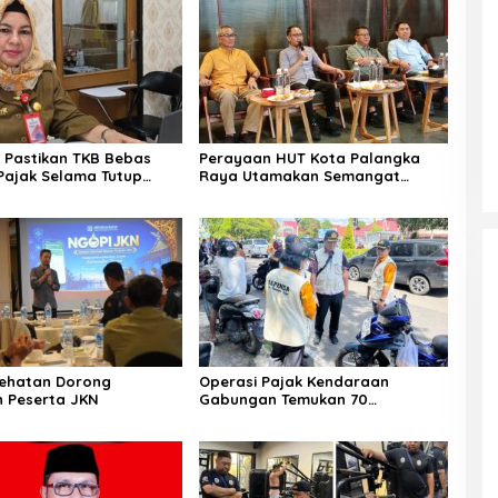
Pastikan TKB Bebas
Perayaan HUT Kota Palangka
Pajak Selama Tutup
Raya Utamakan Semangat
ebakaran
Kolaborasi
sehatan Dorong
Operasi Pajak Kendaraan
n Peserta JKN
Gabungan Temukan 70
Penunggak Pajak