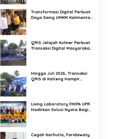
Mitra Kritis Pemerintah
Transformasi Digital Perkuat
Daya Saing UMKM Kalimantan
Tengah
QRIS Jelajah Kuliner Perkuat
Transaksi Digital Masyarakat
Kalimantan Tengah
Hingga Juli 2026, Transaksi
QRIS di Kalteng Hampir
Sentuh Dua Puluh Juta
Living Laboratory FMIPA UPR
Hadirkan Solusi Nyata Bagi
Warga
Cegah Karhutla, Faridawaty