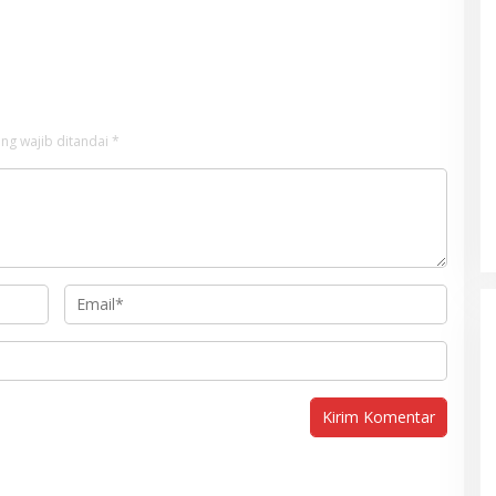
ng wajib ditandai
*