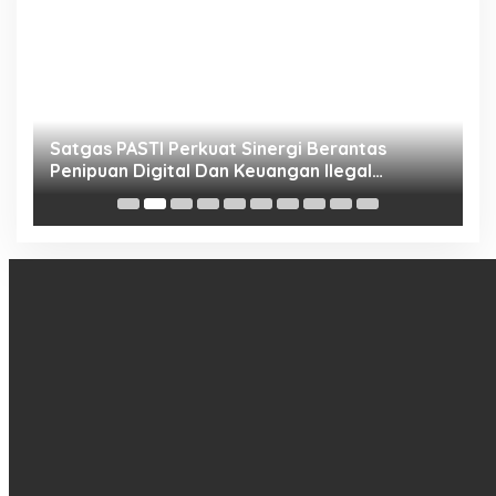
h
Satgas PASTI Perkuat Sinergi Berantas
P
Penipuan Digital Dan Keuangan Ilegal
B
Nasional