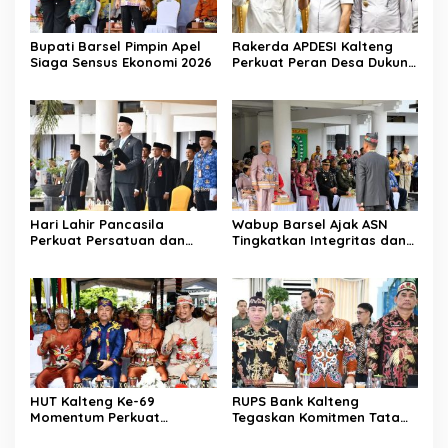
Bupati Barsel Pimpin Apel
Rakerda APDESI Kalteng
Siaga Sensus Ekonomi 2026
Perkuat Peran Desa Dukung
Program Nasional
Hari Lahir Pancasila
Wabup Barsel Ajak ASN
Perkuat Persatuan dan
Tingkatkan Integritas dan
Keadilan Sosial
Pelayanan Publik
HUT Kalteng Ke-69
RUPS Bank Kalteng
Momentum Perkuat
Tegaskan Komitmen Tata
Pembangunan
Kelola Perusahaan