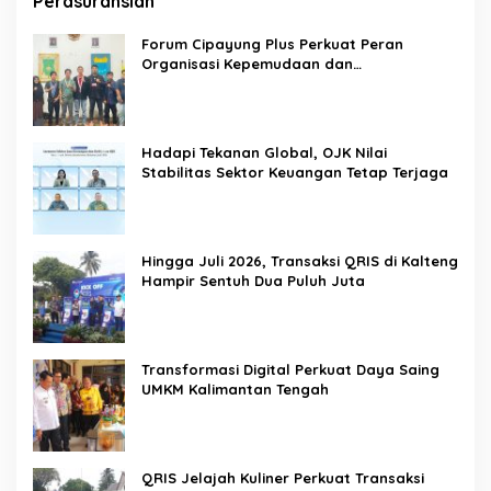
Perasuransian
Forum Cipayung Plus Perkuat Peran
Organisasi Kepemudaan dan
Kemahasiswaan sebagai Mitra Kritis
Pemerintah
Hadapi Tekanan Global, OJK Nilai
Stabilitas Sektor Keuangan Tetap Terjaga
Hingga Juli 2026, Transaksi QRIS di Kalteng
Hampir Sentuh Dua Puluh Juta
Transformasi Digital Perkuat Daya Saing
UMKM Kalimantan Tengah
QRIS Jelajah Kuliner Perkuat Transaksi