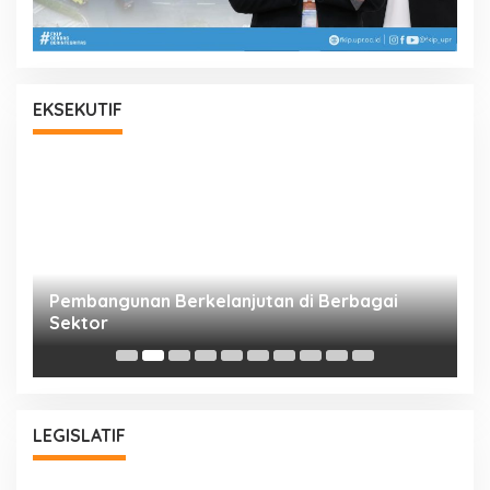
EKSEKUTIF
a
Pembangunan Berkelanjutan di Berbagai
P
Sektor
A
Bu
LEGISLATIF