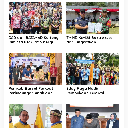
Berkelanjutan
DAD dan BATAMAD Kalteng
TMMD Ke-128 Buka Akses
Diminta Perkuat Sinergi
dan Tingkatkan
Daerah
Kesejahteraan Warga
Pemkab Barsel Perkuat
Eddy Raya Hadiri
Perlindungan Anak dan
Pembukaan Festival
Ketahanan Pangan
Budaya Isen Mulang 2026