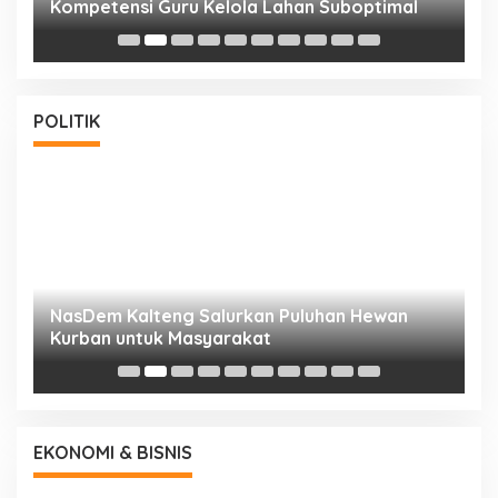
Kompetensi Guru Kelola Lahan Suboptimal
K
POLITIK
NasDem Kalteng Salurkan Puluhan Hewan
N
Kurban untuk Masyarakat
P
EKONOMI & BISNIS