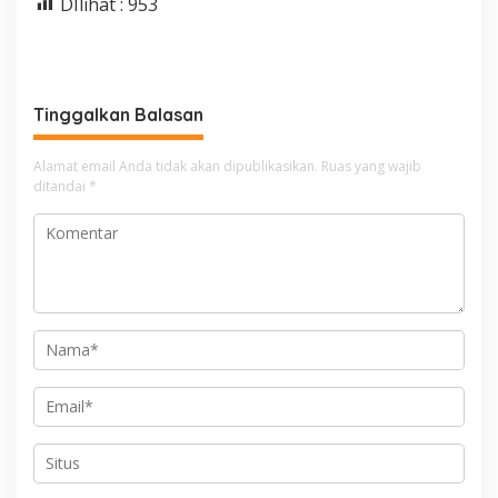
DIlihat :
953
Tinggalkan Balasan
Alamat email Anda tidak akan dipublikasikan.
Ruas yang wajib
ditandai
*