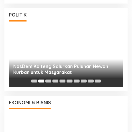
POLITIK
NasDem Kalteng Salurkan Puluhan Hewan
N
Kurban untuk Masyarakat
P
EKONOMI & BISNIS