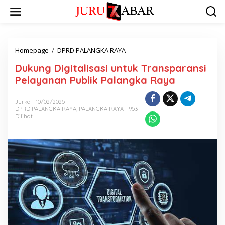
Homepage
/
DPRD PALANGKA RAYA
Dukung Digitalisasi untuk Transparansi
Pelayanan Publik Palangka Raya
Jurka
10/02/2025
DPRD PALANGKA RAYA
,
PALANGKA RAYA
953
Dilihat