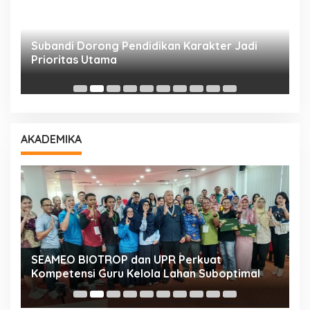
Subandi Dorong Pendidikan Karakter Jadi
T
Prioritas Utama
D
AKADEMIKA
n
SEAMEO BIOTROP dan UPR Perkuat
K
Kompetensi Guru Kelola Lahan Suboptimal
K