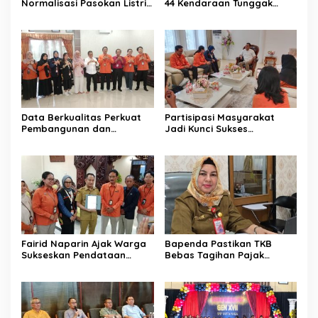
Normalisasi Pasokan Listrik
44 Kendaraan Tunggak
di Palangka Raya
Pajak
Data Berkualitas Perkuat
Partisipasi Masyarakat
Pembangunan dan
Jadi Kunci Sukses
Kesejahteraan Warga
Pelaksanaan SE 2026
Fairid Naparin Ajak Warga
Bapenda Pastikan TKB
Sukseskan Pendataan
Bebas Tagihan Pajak
SE2026
Selama Tutup Pasca
Kebakaran