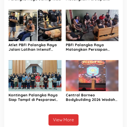
Kendaraan Menunggak
Musprov XII
Pajak
Atlet PBFI Palangka Raya
PBFI Palangka Raya
Jalani Latihan Intensif
Matangkan Persiapan
Jelang Porprov 2026
Porprov 2026
Kontingen Palangka Raya
Central Borneo
Siap Tampil di Pesparawi
Bodybuilding 2026 Wadah
Nasional XIV
Prestasi Atlet Fitness
View More