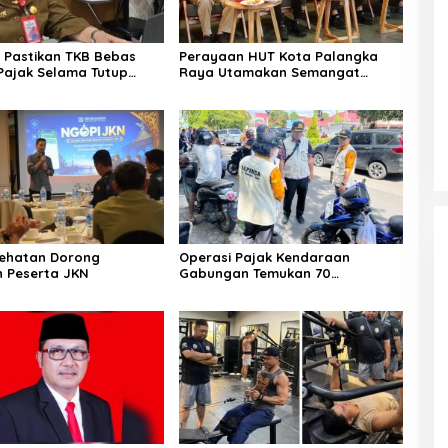
Pastikan TKB Bebas
Perayaan HUT Kota Palangka
Pajak Selama Tutup
Raya Utamakan Semangat
ebakaran
Kolaborasi
sehatan Dorong
Operasi Pajak Kendaraan
n Peserta JKN
Gabungan Temukan 70
Penunggak Pajak