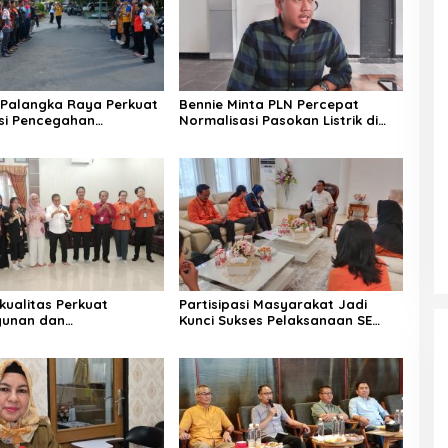
Palangka Raya Perkuat
Bennie Minta PLN Percepat
asi Pencegahan
Normalisasi Pasokan Listrik di
an
Palangka Raya
kualitas Perkuat
Partisipasi Masyarakat Jadi
unan dan
Kunci Sukses Pelaksanaan SE
teraan Warga
2026