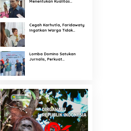
Menentukan Kualitas
Generasi Masa Depan
Kalteng
Cegah Karhutla, Faridawaty
Ingatkan Warga Tidak
Membuka Lahan dengan
Membakar
Lomba Domino Satukan
Jurnalis, Perkuat
Kebersamaan Bersama
Pelaku UMKM