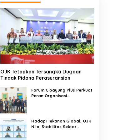
OJK Tetapkan Tersangka Dugaan
Tindak Pidana Perasuransian
Forum Cipayung Plus Perkuat
Peran Organisasi
Kepemudaan dan
Kemahasiswaan sebagai
Mitra Kritis Pemerintah
Hadapi Tekanan Global, OJK
Nilai Stabilitas Sektor
Keuangan Tetap Terjaga