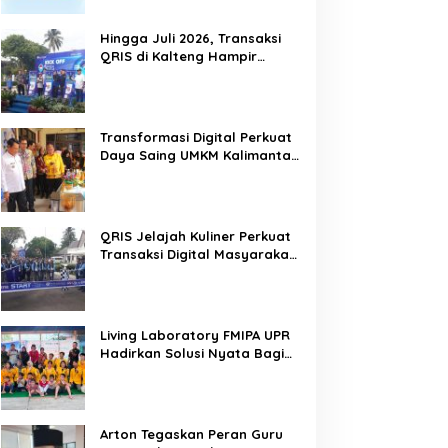
Hingga Juli 2026, Transaksi
QRIS di Kalteng Hampir
Sentuh Dua Puluh Juta
Transformasi Digital Perkuat
Daya Saing UMKM Kalimantan
Tengah
QRIS Jelajah Kuliner Perkuat
Transaksi Digital Masyarakat
Kalimantan Tengah
Living Laboratory FMIPA UPR
Hadirkan Solusi Nyata Bagi
Warga
Arton Tegaskan Peran Guru