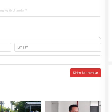
ng wajib ditandai
*