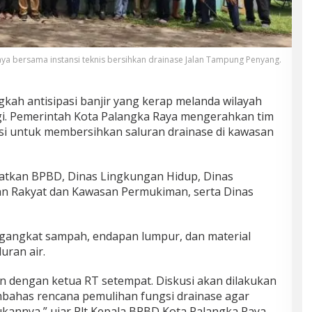
ya bersama instansi teknis bersihkan drainase Jalan Tampung Penyang.
gkah antisipasi banjir yang kerap melanda wilayah
ggi. Pemerintah Kota Palangka Raya mengerahkan tim
si untuk membersihkan saluran drainase di kawasan
ibatkan BPBD, Dinas Lingkungan Hidup, Dinas
n Rakyat dan Kawasan Permukiman, serta Dinas
ngangkat sampah, endapan lumpur, dan material
ran air.
ikan dengan ketua RT setempat. Diskusi akan dilakukan
ahas rencana pemulihan fungsi drainase agar
kannya,” ujar Plt Kepala BPBD Kota Palangka Raya,