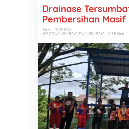
Drainase Tersumba
Pembersihan Masif
Jurka
14/03/2025
DPRD PALANGKA RAYA
,
PALANGKA RAYA
1019 Dilihat