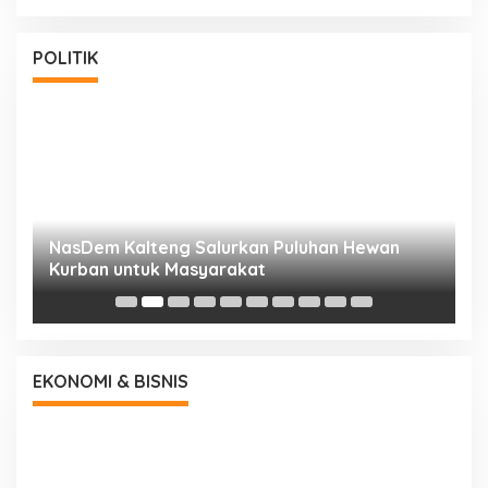
POLITIK
NasDem Kalteng Salurkan Puluhan Hewan
N
Kurban untuk Masyarakat
P
EKONOMI & BISNIS