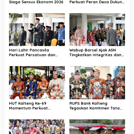
Siaga Sensus Ekonomi 2026
Perkuat Peran Desa Dukung
Program Nasional
Hari Lahir Pancasila
Wabup Barsel Ajak ASN
Perkuat Persatuan dan
Tingkatkan Integritas dan
Keadilan Sosial
Pelayanan Publik
HUT Kalteng Ke-69
RUPS Bank Kalteng
Momentum Perkuat
Tegaskan Komitmen Tata
Pembangunan
Kelola Perusahaan
Berkelanjutan