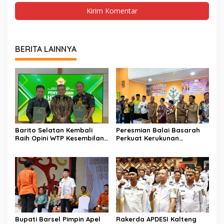
BERITA LAINNYA
Barito Selatan Kembali
Peresmian Balai Basarah
Raih Opini WTP Kesembilan
Perkuat Kerukunan
dari BPK Kalimantan
Masyarakat Desa
Tengah
Lembeng
Bupati Barsel Pimpin Apel
Rakerda APDESI Kalteng