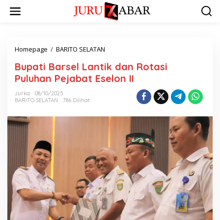
Homepage
/
BARITO SELATAN
Bupati Barsel Lantik dan Rotasi
Puluhan Pejabat Eselon II
Jurka
08/10/2025
BARITO SELATAN
786 Dilihat