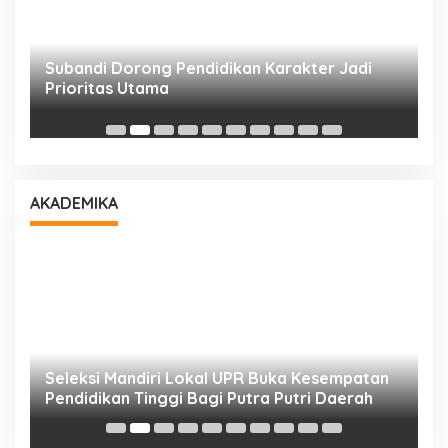
Subandi Dorong Pendidikan Karakter Jadi
T
Prioritas Utama
D
AKADEMIKA
i
Seleksi Mandiri Lokal UPR Buka Kesempatan
S
Pendidikan Tinggi Bagi Putra Putri Daerah
K