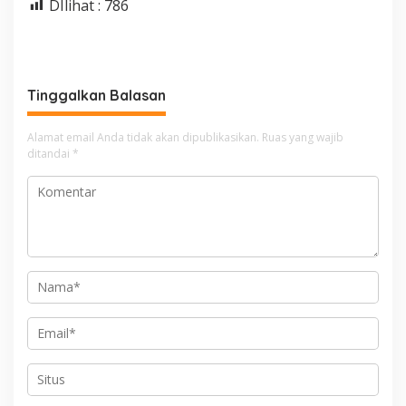
DIlihat :
786
Tinggalkan Balasan
Alamat email Anda tidak akan dipublikasikan.
Ruas yang wajib
ditandai
*