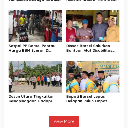
di FBIM
Perbaikan Kinerja
Pemerintahan
Satpol PP Barsel Pantau
Dinsos Barsel Salurkan
Harga BBM Eceran Di
Bantuan Alat Disabilitas
Buntok
Untuk Warga Pendang
Dusun Utara Tingkatkan
Bupati Barsel Lepas
Kesiapsiagaan Hadapi
Delapan Puluh Empat
Ancaman Karhutla Musim
Jamaah Calon Haji
Kemarau
View More