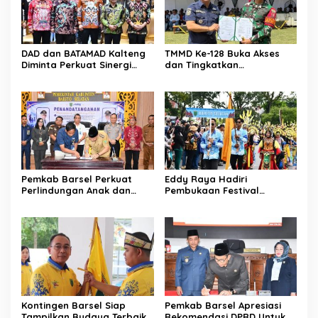
DAD dan BATAMAD Kalteng
TMMD Ke-128 Buka Akses
Diminta Perkuat Sinergi
dan Tingkatkan
Daerah
Kesejahteraan Warga
Pemkab Barsel Perkuat
Eddy Raya Hadiri
Perlindungan Anak dan
Pembukaan Festival
Ketahanan Pangan
Budaya Isen Mulang 2026
Kontingen Barsel Siap
Pemkab Barsel Apresiasi
Tampilkan Budaya Terbaik
Rekomendasi DPRD Untuk