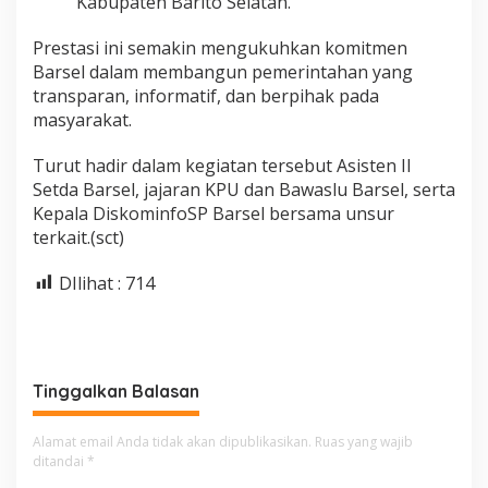
Kabupaten Barito Selatan.
Prestasi ini semakin mengukuhkan komitmen
Barsel dalam membangun pemerintahan yang
transparan, informatif, dan berpihak pada
masyarakat.
Turut hadir dalam kegiatan tersebut Asisten II
Setda Barsel, jajaran KPU dan Bawaslu Barsel, serta
Kepala DiskominfoSP Barsel bersama unsur
terkait.(sct)
DIlihat :
714
Tinggalkan Balasan
Alamat email Anda tidak akan dipublikasikan.
Ruas yang wajib
ditandai
*