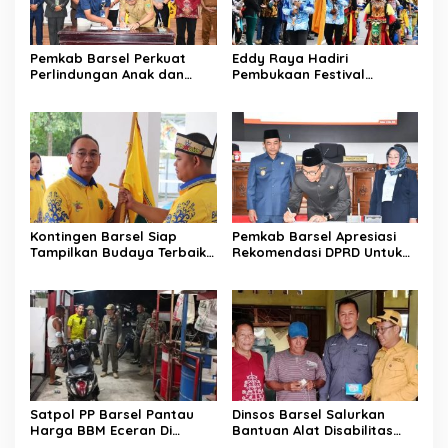
Pemkab Barsel Perkuat
Eddy Raya Hadiri
Perlindungan Anak dan
Pembukaan Festival
Ketahanan Pangan
Budaya Isen Mulang 2026
Kontingen Barsel Siap
Pemkab Barsel Apresiasi
Tampilkan Budaya Terbaik
Rekomendasi DPRD Untuk
di FBIM
Perbaikan Kinerja
Pemerintahan
Satpol PP Barsel Pantau
Dinsos Barsel Salurkan
Harga BBM Eceran Di
Bantuan Alat Disabilitas
Buntok
Untuk Warga Pendang