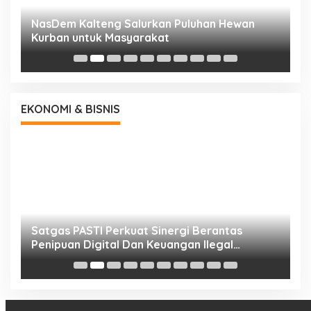
NasDem Kalteng Salurkan Puluhan Hewan
N
Kurban untuk Masyarakat
P
EKONOMI & BISNIS
h
Satgas PASTI Perkuat Sinergi Berantas
P
Penipuan Digital Dan Keuangan Ilegal
B
Nasional