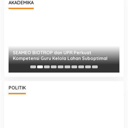
AKADEMIKA
n
SEAMEO BIOTROP dan UPR Perkuat
K
Kompetensi Guru Kelola Lahan Suboptimal
K
POLITIK