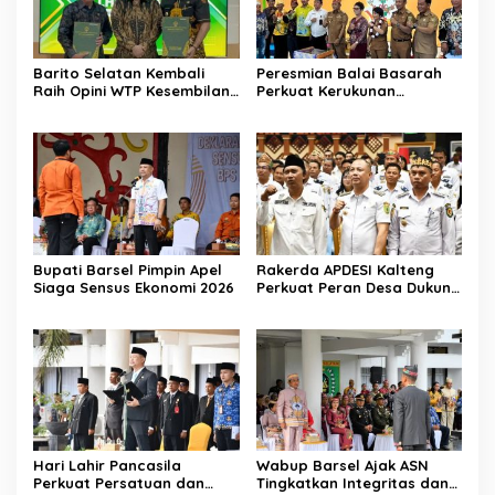
Barito Selatan Kembali
Peresmian Balai Basarah
Raih Opini WTP Kesembilan
Perkuat Kerukunan
dari BPK Kalimantan
Masyarakat Desa
Tengah
Lembeng
Bupati Barsel Pimpin Apel
Rakerda APDESI Kalteng
Siaga Sensus Ekonomi 2026
Perkuat Peran Desa Dukung
Program Nasional
Hari Lahir Pancasila
Wabup Barsel Ajak ASN
Perkuat Persatuan dan
Tingkatkan Integritas dan