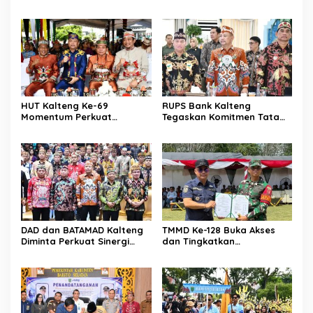
Keadilan Sosial
Pelayanan Publik
HUT Kalteng Ke-69
RUPS Bank Kalteng
Momentum Perkuat
Tegaskan Komitmen Tata
Pembangunan
Kelola Perusahaan
Berkelanjutan
DAD dan BATAMAD Kalteng
TMMD Ke-128 Buka Akses
Diminta Perkuat Sinergi
dan Tingkatkan
Daerah
Kesejahteraan Warga