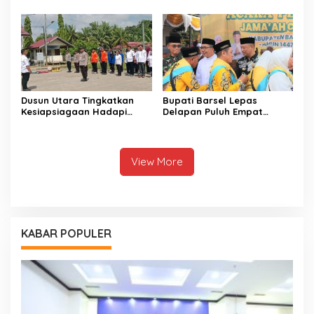
Dusun Utara Tingkatkan
Bupati Barsel Lepas
Kesiapsiagaan Hadapi
Delapan Puluh Empat
Ancaman Karhutla Musim
Jamaah Calon Haji
Kemarau
View More
KABAR POPULER