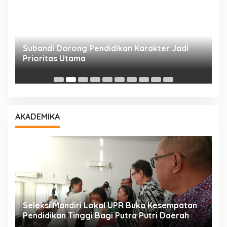
Subandi Dorong Pendidikan Karakter Jadi
T
Prioritas Utama
D
AKADEMIKA
i
Seleksi Mandiri Lokal UPR Buka Kesempatan
S
Pendidikan Tinggi Bagi Putra Putri Daerah
K