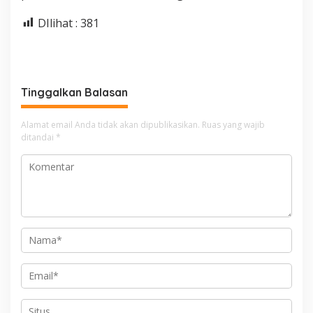
DIlihat :
381
Tinggalkan Balasan
Alamat email Anda tidak akan dipublikasikan.
Ruas yang wajib
ditandai
*