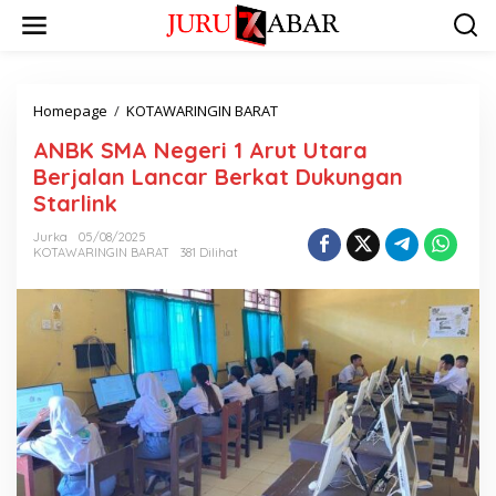
Homepage
/
KOTAWARINGIN BARAT
ANBK SMA Negeri 1 Arut Utara
Berjalan Lancar Berkat Dukungan
Starlink
Jurka
05/08/2025
KOTAWARINGIN BARAT
381 Dilihat