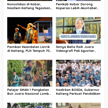
Konsolidasi di Kobar,
Pemkab Kobar Dorong
NasDem Kalteng Tegaskan
Koperasi Lebih Akuntabel
Politik Persatuan Daerah
Lewat Pendampingan
Keuangan
Pastikan Keandalan Listrik
Sintya Bella Raih Juara
di Kalteng, PLN Tempuh 700
Videografi Pak Agustiar
KM
Mengajar
Pelajar SMAN 1 Pangkalan
Hadirkan BOSDA, Gubernur
Bun Juara Nasional Lomba
Kalteng Perkuat Pendidikan
Band