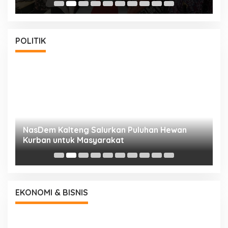
POLITIK
NasDem Kalteng Salurkan Puluhan Hewan
N
Kurban untuk Masyarakat
P
EKONOMI & BISNIS