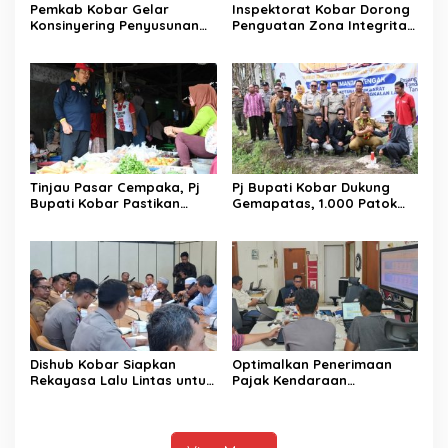
Pemkab Kobar Gelar
Inspektorat Kobar Dorong
Konsinyering Penyusunan
Penguatan Zona Integritas
Laporan Keuangan 2024
di Perangkat Daerah
Tinjau Pasar Cempaka, Pj
Pj Bupati Kobar Dukung
Bupati Kobar Pastikan
Gemapatas, 1.000 Patok
Harga Sembako Stabil
Dipasang di Kadipi Atas
Dishub Kobar Siapkan
Optimalkan Penerimaan
Rekayasa Lalu Lintas untuk
Pajak Kendaraan
Kelancaran Haul Kyai Gede
Bermotor, Bapenda Kobar
Kembangkan Sebuah
Aplikasi