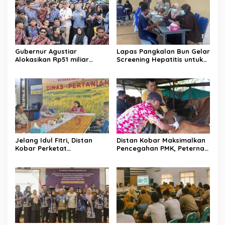
Gubernur Agustiar
Lapas Pangkalan Bun Gelar
Alokasikan Rp51 miliar
Screening Hepatitis untuk
untuk BOSDA 2025
WBP
Jelang Idul Fitri, Distan
Distan Kobar Maksimalkan
Kobar Perketat
Pencegahan PMK, Peternak
Pengawasan Ternak
Diminta Proaktif