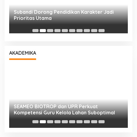
Subandi Dorong Pendidikan Karakter Jadi
T
Prioritas Utama
D
AKADEMIKA
n
SEAMEO BIOTROP dan UPR Perkuat
K
Kompetensi Guru Kelola Lahan Suboptimal
K