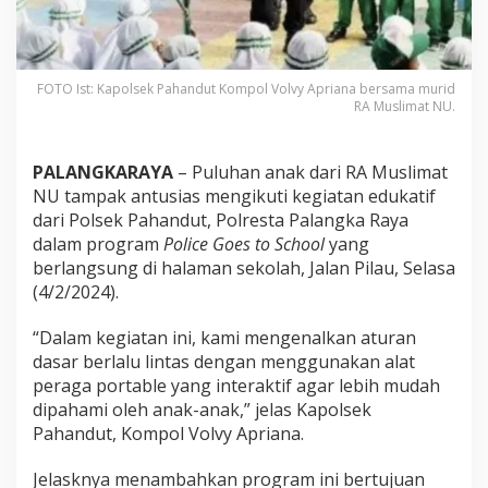
FOTO Ist: Kapolsek Pahandut Kompol Volvy Apriana bersama murid
RA Muslimat NU.
PALANGKARAYA
– Puluhan anak dari RA Muslimat
NU tampak antusias mengikuti kegiatan edukatif
dari Polsek Pahandut, Polresta Palangka Raya
dalam program
Police Goes to School
yang
berlangsung di halaman sekolah, Jalan Pilau, Selasa
(4/2/2024).
“Dalam kegiatan ini, kami mengenalkan aturan
dasar berlalu lintas dengan menggunakan alat
peraga portable yang interaktif agar lebih mudah
dipahami oleh anak-anak,” jelas Kapolsek
Pahandut, Kompol Volvy Apriana.
Jelasknya menambahkan program ini bertujuan