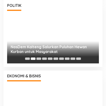
POLITIK
NasDem Kalteng Salurkan Puluhan Hewan
N
Kurban untuk Masyarakat
P
EKONOMI & BISNIS