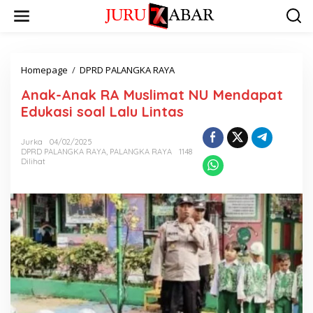
Homepage
/
DPRD PALANGKA RAYA
Anak-Anak RA Muslimat NU Mendapat
Edukasi soal Lalu Lintas
Jurka
04/02/2025
DPRD PALANGKA RAYA
,
PALANGKA RAYA
1148
Dilihat