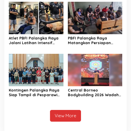
Pajak
Atlet PBFI Palangka Raya
PBFI Palangka Raya
Jalani Latihan Intensif
Matangkan Persiapan
Jelang Porprov 2026
Porprov 2026
Kontingen Palangka Raya
Central Borneo
Siap Tampil di Pesparawi
Bodybuilding 2026 Wadah
Nasional XIV
Prestasi Atlet Fitness
View More