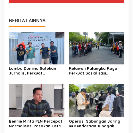
BERITA LAINNYA
Lomba Domino Satukan
Relawan Palangka Raya
Jurnalis, Perkuat
Perkuat Sosialisasi
Kebersamaan Bersama
Pencegahan Kebakaran
Pelaku UMKM
Bennie Minta PLN Percepat
Operasi Gabungan Jaring
Normalisasi Pasokan Listrik
44 Kendaraan Tunggak
di Palangka Raya
Pajak