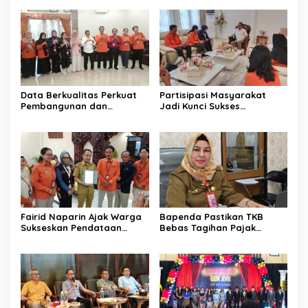
Data Berkualitas Perkuat
Partisipasi Masyarakat
Pembangunan dan
Jadi Kunci Sukses
Kesejahteraan Warga
Pelaksanaan SE 2026
Fairid Naparin Ajak Warga
Bapenda Pastikan TKB
Sukseskan Pendataan
Bebas Tagihan Pajak
SE2026
Selama Tutup Pasca
Kebakaran