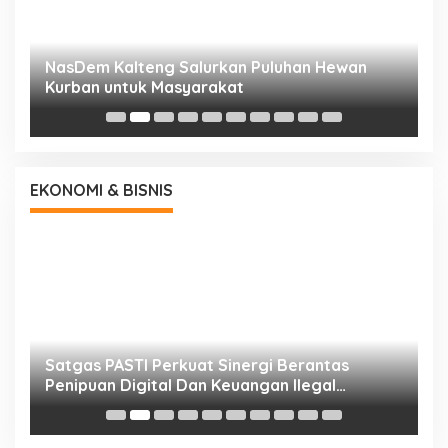
NasDem Kalteng Salurkan Puluhan Hewan
N
Kurban untuk Masyarakat
P
EKONOMI & BISNIS
h
Satgas PASTI Perkuat Sinergi Berantas
P
Penipuan Digital Dan Keuangan Ilegal
B
Nasional