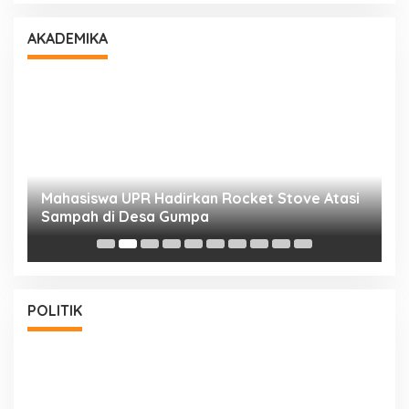
AKADEMIKA
Mahasiswa UPR Hadirkan Rocket Stove Atasi
S
Sampah di Desa Gumpa
P
POLITIK