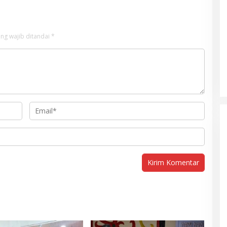
ng wajib ditandai
*