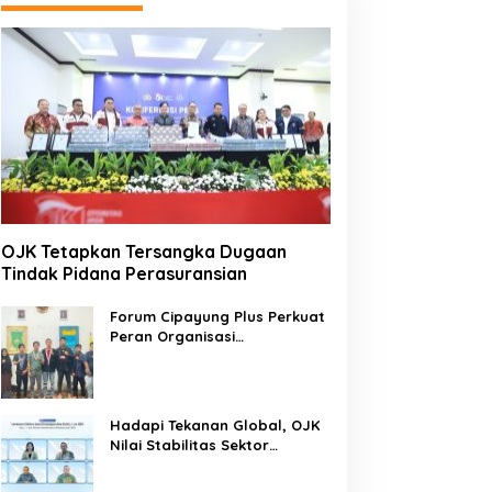
OJK Tetapkan Tersangka Dugaan
Tindak Pidana Perasuransian
Forum Cipayung Plus Perkuat
Peran Organisasi
Kepemudaan dan
Kemahasiswaan sebagai
Mitra Kritis Pemerintah
Hadapi Tekanan Global, OJK
Nilai Stabilitas Sektor
Keuangan Tetap Terjaga