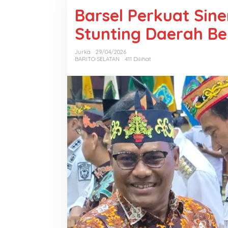
Barsel Perkuat Sin
Stunting Daerah Be
Jurka
29/04/2026
BARITO SELATAN
411 Dilihat