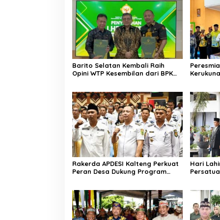
Barito Selatan Kembali Raih
Peresmia
Opini WTP Kesembilan dari BPK
Kerukun
Kalimantan Tengah
Lemben
Rakerda APDESI Kalteng Perkuat
Hari Lahi
Peran Desa Dukung Program
Persatua
Nasional