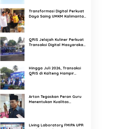
Transformasi Digital Perkuat
Daya Saing UMKM Kalimantan
Tengah
QRIS Jelajah Kuliner Perkuat
Transaksi Digital Masyarakat
Kalimantan Tengah
Hingga Juli 2026, Transaksi
QRIS di Kalteng Hampir
Sentuh Dua Puluh Juta
Arton Tegaskan Peran Guru
Menentukan Kualitas
Generasi Masa Depan
Kalteng
Living Laboratory FMIPA UPR