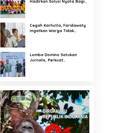
Hadirkan Solusi Nyata Bagi
Warga
Cegah Karhutla, Faridawaty
Ingatkan Warga Tidak
Membuka Lahan dengan
Membakar
Lomba Domino Satukan
Jurnalis, Perkuat
Kebersamaan Bersama
Pelaku UMKM