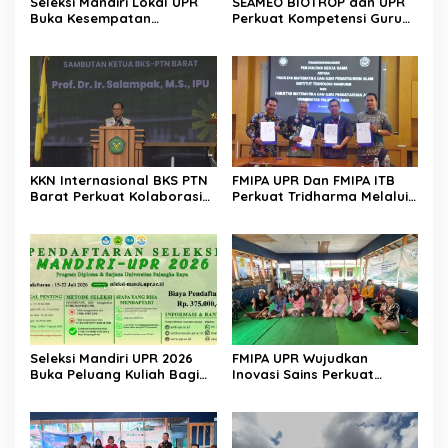
Seleksi Mandiri Lokal UPR
SEAMEO BIOTROP dan UPR
Buka Kesempatan
Perkuat Kompetensi Guru
Pendidikan Tinggi Bagi
Kelola Lahan Suboptimal
Putra Putri Daerah
KKN Internasional BKS PTN
FMIPA UPR Dan FMIPA ITB
Barat Perkuat Kolaborasi
Perkuat Tridharma Melalui
Global
Kemitraan Strategis
Seleksi Mandiri UPR 2026
FMIPA UPR Wujudkan
Buka Peluang Kuliah Bagi
Inovasi Sains Perkuat
Lulusan Sekolah Menengah
Pengembangan UMKM
Berbasis Teknologi Digital