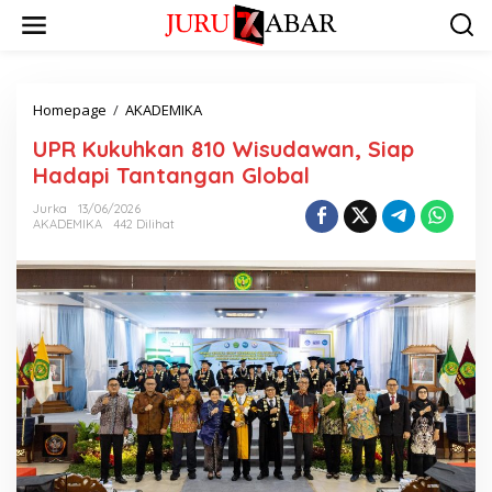
Homepage
/
AKADEMIKA
UPR Kukuhkan 810 Wisudawan, Siap
Hadapi Tantangan Global
Jurka
13/06/2026
AKADEMIKA
442 Dilihat