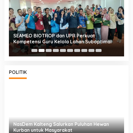
n
SEAMEO BIOTROP dan UPR Perkuat
K
Kompetensi Guru Kelola Lahan Suboptimal
K
POLITIK
NasDem Kalteng Salurkan Puluhan Hewan
N
Kurban untuk Masyarakat
P