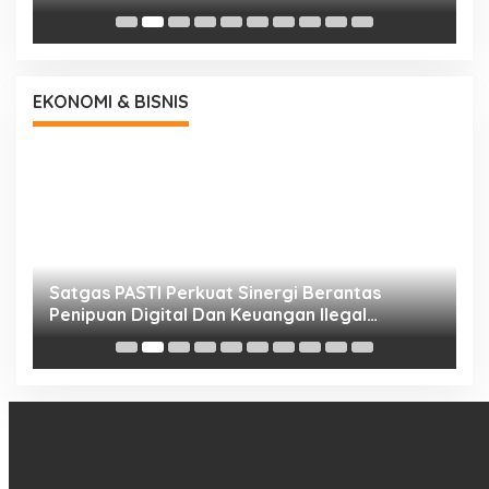
EKONOMI & BISNIS
h
Satgas PASTI Perkuat Sinergi Berantas
P
Penipuan Digital Dan Keuangan Ilegal
B
Nasional