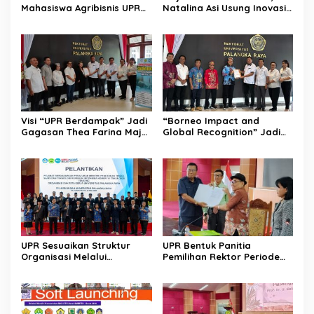
Mahasiswa Agribisnis UPR
Natalina Asi Usung Inovasi
Jadi Wirausaha
Global Berlandaskan
Falsafah Huma Betang
Visi “UPR Berdampak” Jadi
“Borneo Impact and
Gagasan Thea Farina Maju
Global Recognition” Jadi
di Pencalonan Rektor UPR
Visi Prof Bhayu Rhama
Maju di Pencalonan Rektor
UPR
UPR Sesuaikan Struktur
UPR Bentuk Panitia
Organisasi Melalui
Pemilihan Rektor Periode
Pelantikan Pejabat Baru
2026-2030