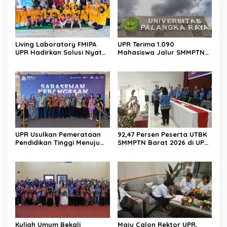
Living Laboratory FMIPA
UPR Terima 1.090
UPR Hadirkan Solusi Nyata
Mahasiswa Jalur SMMPTN
Bagi Warga
Barat 2026
UPR Usulkan Pemerataan
92,47 Persen Peserta UTBK
Pendidikan Tinggi Menuju
SMMPTN Barat 2026 di UPR
Indonesia Emas 2045
Berasal dari Kalteng
Kuliah Umum Bekali
Maju Calon Rektor UPR,