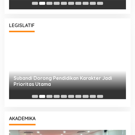
Bu
LEGISLATIF
Subandi Dorong Pendidikan Karakter Jadi
T
Prioritas Utama
D
AKADEMIKA