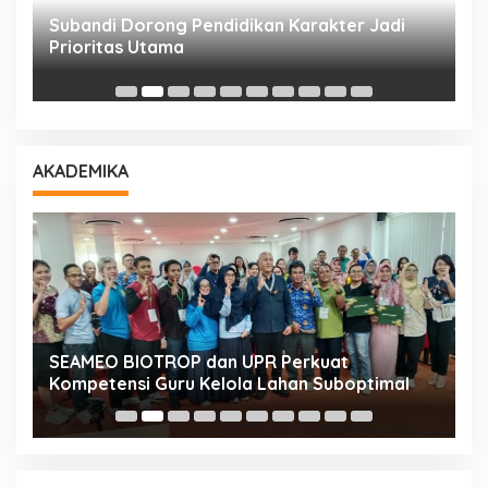
Subandi Dorong Pendidikan Karakter Jadi
T
Prioritas Utama
D
AKADEMIKA
n
SEAMEO BIOTROP dan UPR Perkuat
K
Kompetensi Guru Kelola Lahan Suboptimal
K