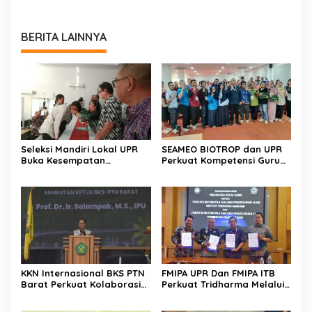
BERITA LAINNYA
Seleksi Mandiri Lokal UPR
SEAMEO BIOTROP dan UPR
Buka Kesempatan
Perkuat Kompetensi Guru
Pendidikan Tinggi Bagi
Kelola Lahan Suboptimal
Putra Putri Daerah
KKN Internasional BKS PTN
FMIPA UPR Dan FMIPA ITB
Barat Perkuat Kolaborasi
Perkuat Tridharma Melalui
Global
Kemitraan Strategis