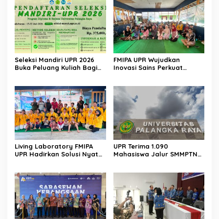
Seleksi Mandiri UPR 2026
FMIPA UPR Wujudkan
Buka Peluang Kuliah Bagi
Inovasi Sains Perkuat
Lulusan Sekolah Menengah
Pengembangan UMKM
Berbasis Teknologi Digital
Living Laboratory FMIPA
UPR Terima 1.090
UPR Hadirkan Solusi Nyata
Mahasiswa Jalur SMMPTN
Bagi Warga
Barat 2026