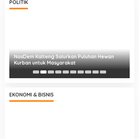
POLITIK
NasDem Kalteng Salurkan Puluhan Hewan
N
Kurban untuk Masyarakat
P
EKONOMI & BISNIS