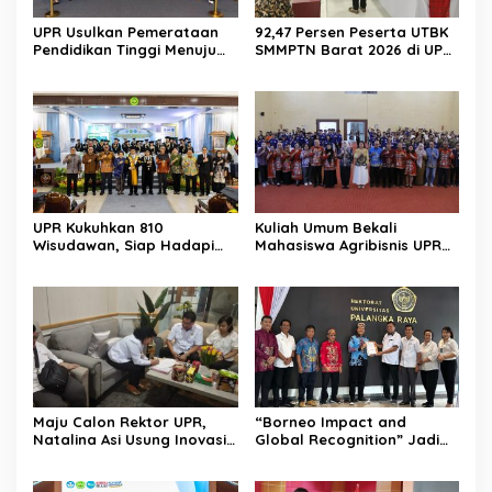
UPR Usulkan Pemerataan
92,47 Persen Peserta UTBK
Pendidikan Tinggi Menuju
SMMPTN Barat 2026 di UPR
Indonesia Emas 2045
Berasal dari Kalteng
UPR Kukuhkan 810
Kuliah Umum Bekali
Wisudawan, Siap Hadapi
Mahasiswa Agribisnis UPR
Tantangan Global
Jadi Wirausaha
Maju Calon Rektor UPR,
“Borneo Impact and
Natalina Asi Usung Inovasi
Global Recognition” Jadi
Global Berlandaskan
Visi Prof Bhayu Rhama
Falsafah Huma Betang
Maju di Pencalonan Rektor