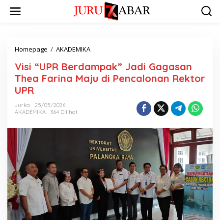
Homepage
/
AKADEMIKA
Visi “UPR Berdampak” Jadi Gagasan
Thea Farina Maju di Pencalonan Rektor
UPR
Jurka
25/05/2026
AKADEMIKA
364 Dilihat