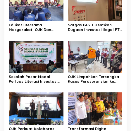
Edukasi Bersama
Satgas PASTI Hentikan
Masyarakat, OJK Dan
Dugaan Investasi Ilegal PT
BKKBN Perkuat Literasi
EVI
Keuangan Keluarga
Sekolah Pasar Modal
OJK Limpahkan Tersangka
Perluas Literasi Investasi
Kasus Perasuransian ke
Masyarakat Kobar
Kejari Jaksel
OJK Perkuat Kolaborasi
Transformasi Digital