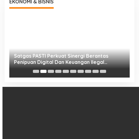
EKONOMI & BISNIS
h
Satgas PASTI Perkuat Sinergi Berantas
P
Penipuan Digital Dan Keuangan Ilegal
B
Nasional