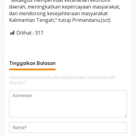
“sekaligus memperkuat ketahanan ekonomi
daerah, meningkatkan kepercayaan masyarakat,
dan mendorong kesejahteraan masyarakat
Kalimantan Tengah,” tutup Primandanu.(sct)
DIlihat :
317
Tinggalkan Balasan
Alamat email Anda tidak akan dipublikasikan.
Ruas yang wajib
ditandai
*