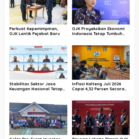
Perkuat Kepemimpinan,
OJK Proyeksikan Ekonomi
OJK Lantik Pejabat Baru
Indonesia Tetap Tumbuh
Kuat Sepanjang Triwulan II
2026
Stabilitas Sektor Jasa
Inflasi Kalteng Juli 2026
Keuangan Nasional Tetap
Capai 4,32 Persen Secara
Terjaga Ditengah
Tahunan
Tantangan Global 2026
Gelar Pre-Event Investor
Triyoga Laksito Pimpin OJK