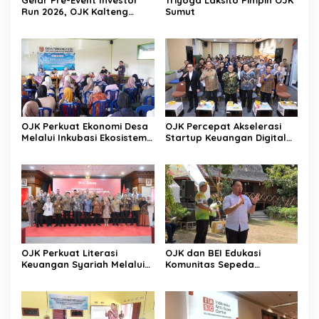
Run 2026, OJK Kalteng
Sumut
Tingkatkan Literasi
Investasi Pasar Modal
OJK Perkuat Ekonomi Desa
OJK Percepat Akselerasi
Melalui Inkubasi Ekosistem
Startup Keuangan Digital
Keuangan Inklusif
Berdaya Saing Global
OJK Perkuat Literasi
OJK dan BEI Edukasi
Keuangan Syariah Melalui
Komunitas Sepeda
Tiga Agenda Strategis
Tingkatkan Inklusi Investasi
Nasional
Pasar Modal