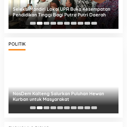
i
Seleksi Mandiri Lokal UPR Buka Kesempatan
S
Pendidikan Tinggi Bagi Putra Putri Daerah
K
POLITIK
NasDem Kalteng Salurkan Puluhan Hewan
N
Kurban untuk Masyarakat
P