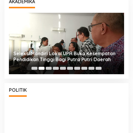
AKADEMIKA
i
Seleksi Mandiri Lokal UPR Buka Kesempatan
S
Pendidikan Tinggi Bagi Putra Putri Daerah
K
POLITIK