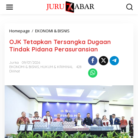
Homepage
/
EKONOMI & BISNIS
OJK Tetapkan Tersangka Dugaan
Tindak Pidana Perasuransian
Jurka
09/07/2026
EKONOMI & BISNIS
,
HUKUM & KRIMINAL
428
Dilihat