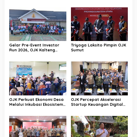
Terjaga Ditengah
Tahunan
Tantangan Global 2026
Gelar Pre-Event Investor
Triyoga Laksito Pimpin OJK
Run 2026, OJK Kalteng
Sumut
Tingkatkan Literasi
Investasi Pasar Modal
OJK Perkuat Ekonomi Desa
OJK Percepat Akselerasi
Melalui Inkubasi Ekosistem
Startup Keuangan Digital
Keuangan Inklusif
Berdaya Saing Global