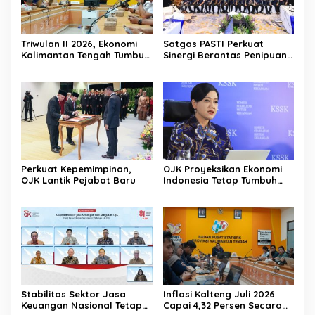
Triwulan II 2026, Ekonomi
Satgas PASTI Perkuat
Kalimantan Tengah Tumbuh
Sinergi Berantas Penipuan
Positif 3,53 Persen
Digital Dan Keuangan Ilegal
Nasional
Perkuat Kepemimpinan,
OJK Proyeksikan Ekonomi
OJK Lantik Pejabat Baru
Indonesia Tetap Tumbuh
Kuat Sepanjang Triwulan II
2026
Stabilitas Sektor Jasa
Inflasi Kalteng Juli 2026
Keuangan Nasional Tetap
Capai 4,32 Persen Secara