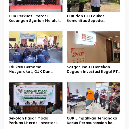
OJK Perkuat Literasi
OJK dan BEI Edukasi
Keuangan Syariah Melalui
Komunitas Sepeda
Tiga Agenda Strategis
Tingkatkan Inklusi Investasi
Nasional
Pasar Modal
Edukasi Bersama
Satgas PASTI Hentikan
Masyarakat, OJK Dan
Dugaan Investasi Ilegal PT
BKKBN Perkuat Literasi
EVI
Keuangan Keluarga
Sekolah Pasar Modal
OJK Limpahkan Tersangka
Perluas Literasi Investasi
Kasus Perasuransian ke
Masyarakat Kobar
Kejari Jaksel