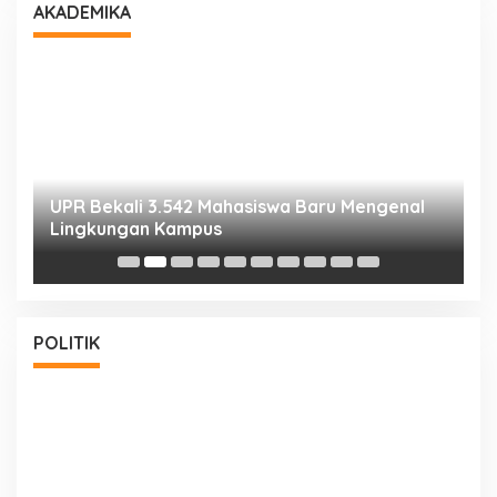
AKADEMIKA
UPR Bekali 3.542 Mahasiswa Baru Mengenal
M
Lingkungan Kampus
S
POLITIK