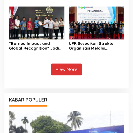
Global Berlandaskan
di Pencalonan Rektor UPR
Falsafah Huma Betang
“Borneo Impact and
UPR Sesuaikan Struktur
Global Recognition” Jadi
Organisasi Melalui
Visi Prof Bhayu Rhama
Pelantikan Pejabat Baru
Maju di Pencalonan Rektor
UPR
View More
KABAR POPULER