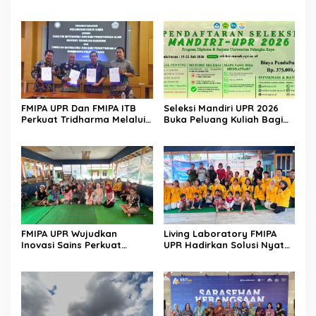
Kelola Lahan Suboptimal
Global
FMIPA UPR Dan FMIPA ITB
Seleksi Mandiri UPR 2026
Perkuat Tridharma Melalui
Buka Peluang Kuliah Bagi
Kemitraan Strategis
Lulusan Sekolah Menengah
FMIPA UPR Wujudkan
Living Laboratory FMIPA
Inovasi Sains Perkuat
UPR Hadirkan Solusi Nyata
Pengembangan UMKM
Bagi Warga
Berbasis Teknologi Digital