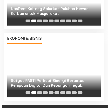
NasDem Kalteng Salurkan Puluhan Hewan
N
Kurban untuk Masyarakat
P
EKONOMI & BISNIS
h
Satgas PASTI Perkuat Sinergi Berantas
P
Penipuan Digital Dan Keuangan Ilegal
B
Nasional