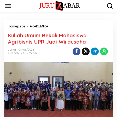
Homepage
/
AKADEMIKA
Kuliah Umum Bekali Mahasiswa
Agribisnis UPR Jadi Wirausaha
Jurka
04/06/2026
AKADEMIKA
460 Dilihat