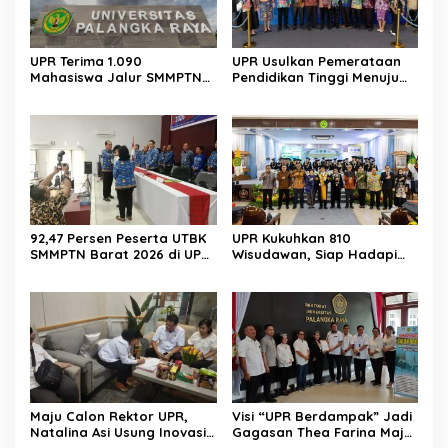
UPR Terima 1.090
UPR Usulkan Pemerataan
Mahasiswa Jalur SMMPTN
Pendidikan Tinggi Menuju
Barat 2026
Indonesia Emas 2045
92,47 Persen Peserta UTBK
UPR Kukuhkan 810
SMMPTN Barat 2026 di UPR
Wisudawan, Siap Hadapi
Berasal dari Kalteng
Tantangan Global
Maju Calon Rektor UPR,
Visi “UPR Berdampak” Jadi
Natalina Asi Usung Inovasi
Gagasan Thea Farina Maju