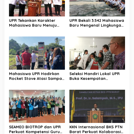
UPR Tekankan Karakter
UPR Bekali 3.542 Mahasiswa
Mahasiswa Baru Menuju
Baru Mengenal Lingkungan
Indonesia Emas 2045
Kampus
Mahasiswa UPR Hadirkan
Seleksi Mandiri Lokal UPR
Rocket Stove Atasi Sampah
Buka Kesempatan
di Desa Gumpa
Pendidikan Tinggi Bagi
Putra Putri Daerah
SEAMEO BIOTROP dan UPR
KKN Internasional BKS PTN
Perkuat Kompetensi Guru
Barat Perkuat Kolaborasi