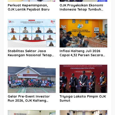
Perkuat Kepemimpinan,
OJK Proyeksikan Ekonomi
OJK Lantik Pejabat Baru
Indonesia Tetap Tumbuh
Kuat Sepanjang Triwulan II
2026
Stabilitas Sektor Jasa
Inflasi Kalteng Juli 2026
Keuangan Nasional Tetap
Capai 4,32 Persen Secara
Terjaga Ditengah
Tahunan
Tantangan Global 2026
Gelar Pre-Event Investor
Triyoga Laksito Pimpin OJK
Run 2026, OJK Kalteng
Sumut
Tingkatkan Literasi
Investasi Pasar Modal