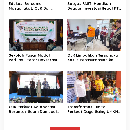
Edukasi Bersama
Satgas PASTI Hentikan
Masyarakat, OJK Dan
Dugaan Investasi Ilegal PT
BKKBN Perkuat Literasi
EVI
Keuangan Keluarga
Sekolah Pasar Modal
OJK Limpahkan Tersangka
Perluas Literasi Investasi
Kasus Perasuransian ke
Masyarakat Kobar
Kejari Jaksel
OJK Perkuat Kolaborasi
Transformasi Digital
Berantas Scam Dan Judi
Perkuat Daya Saing UMKM
Online Nasional Bersama
Kalimantan Tengah
Perbankan