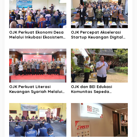
OJK Perkuat Ekonomi Desa
OJK Percepat Akselerasi
Melalui Inkubasi Ekosistem
Startup Keuangan Digital
Keuangan Inklusif
Berdaya Saing Global
OJK Perkuat Literasi
OJK dan BEI Edukasi
Keuangan Syariah Melalui
Komunitas Sepeda
Tiga Agenda Strategis
Tingkatkan Inklusi Investasi
Nasional
Pasar Modal