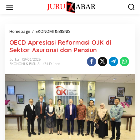
Homepage
/
EKONOMI & BISNIS
OECD Apresiasi Reformasi OJK di
Sektor Asuransi dan Pensiun
Jurka
08/06/2026
EKONOMI & BISNIS
474 Dilihat