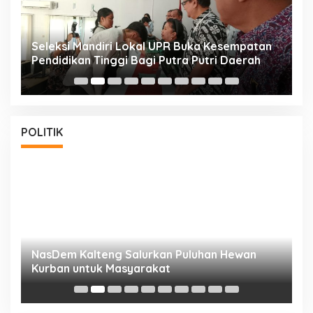
i
Seleksi Mandiri Lokal UPR Buka Kesempatan
S
Pendidikan Tinggi Bagi Putra Putri Daerah
K
POLITIK
NasDem Kalteng Salurkan Puluhan Hewan
N
Kurban untuk Masyarakat
P