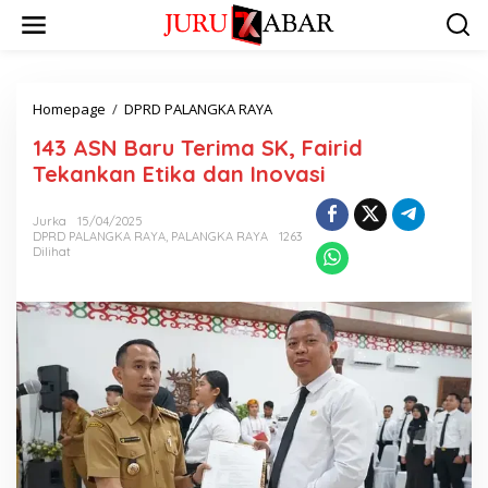
Homepage
/
DPRD PALANGKA RAYA
143 ASN Baru Terima SK, Fairid
Tekankan Etika dan Inovasi
Jurka
15/04/2025
DPRD PALANGKA RAYA
,
PALANGKA RAYA
1263
Dilihat