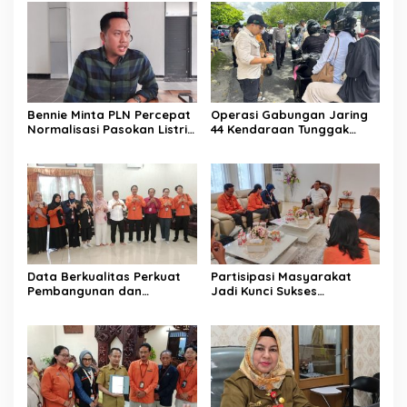
Bennie Minta PLN Percepat
Operasi Gabungan Jaring
Normalisasi Pasokan Listrik
44 Kendaraan Tunggak
di Palangka Raya
Pajak
Data Berkualitas Perkuat
Partisipasi Masyarakat
Pembangunan dan
Jadi Kunci Sukses
Kesejahteraan Warga
Pelaksanaan SE 2026