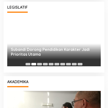
LEGISLATIF
Subandi Dorong Pendidikan Karakter Jadi
T
Prioritas Utama
D
AKADEMIKA