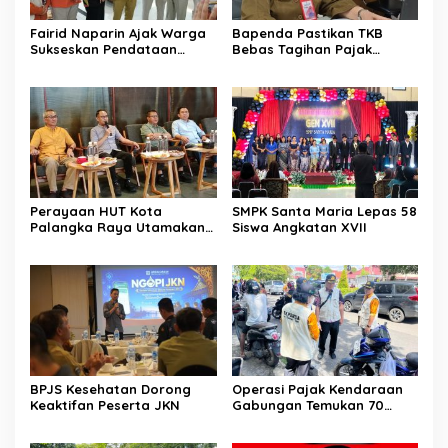
Fairid Naparin Ajak Warga
Bapenda Pastikan TKB
Sukseskan Pendataan
Bebas Tagihan Pajak
SE2026
Selama Tutup Pasca
Kebakaran
Perayaan HUT Kota
SMPK Santa Maria Lepas 58
Palangka Raya Utamakan
Siswa Angkatan XVII
Semangat Kolaborasi
BPJS Kesehatan Dorong
Operasi Pajak Kendaraan
Keaktifan Peserta JKN
Gabungan Temukan 70
Penunggak Pajak