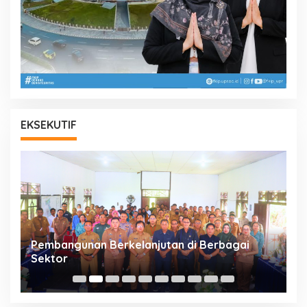
EKSEKUTIF
a
Pembangunan Berkelanjutan di Berbagai
P
Sektor
A
Bu