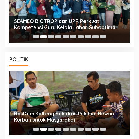
n
SEAMEO BIOTROP dan UPR Perkuat
K
Kompetensi Guru Kelola Lahan Suboptimal
K
POLITIK
NasDem Kalteng Salurkan Puluhan Hewan
N
Kurban untuk Masyarakat
P