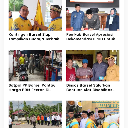
Kontingen Barsel Siap
Pemkab Barsel Apresiasi
Tampilkan Budaya Terbaik
Rekomendasi DPRD Untuk
di FBIM
Perbaikan Kinerja
Pemerintahan
Satpol PP Barsel Pantau
Dinsos Barsel Salurkan
Harga BBM Eceran Di
Bantuan Alat Disabilitas
Buntok
Untuk Warga Pendang