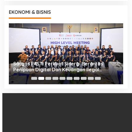
EKONOMI & BISNIS
h
Satgas PASTI Perkuat Sinergi Berantas
P
Penipuan Digital Dan Keuangan Ilegal
B
Nasional