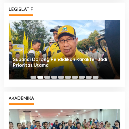
LEGISLATIF
Subandi Dorong Pendidikan Karakter Jadi
T
Prioritas Utama
D
AKADEMIKA