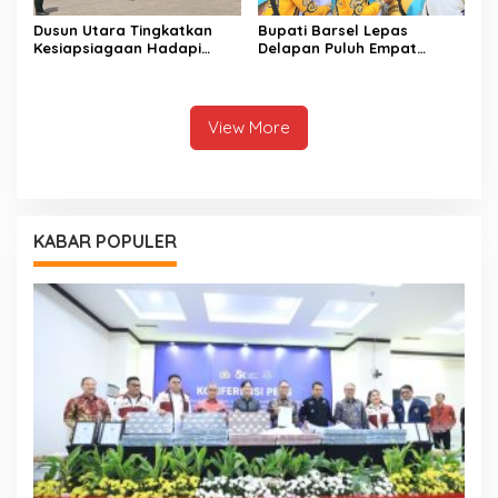
Dusun Utara Tingkatkan
Bupati Barsel Lepas
Kesiapsiagaan Hadapi
Delapan Puluh Empat
Ancaman Karhutla Musim
Jamaah Calon Haji
Kemarau
View More
KABAR POPULER