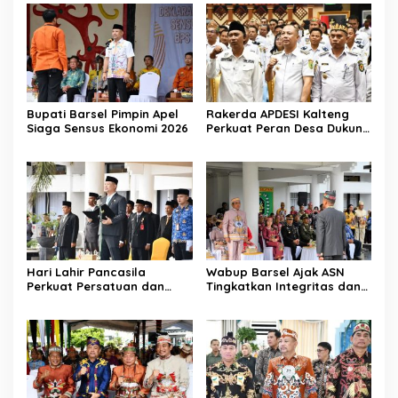
Bupati Barsel Pimpin Apel
Rakerda APDESI Kalteng
Siaga Sensus Ekonomi 2026
Perkuat Peran Desa Dukung
Program Nasional
Hari Lahir Pancasila
Wabup Barsel Ajak ASN
Perkuat Persatuan dan
Tingkatkan Integritas dan
Keadilan Sosial
Pelayanan Publik