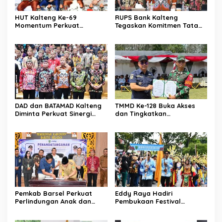
HUT Kalteng Ke-69
RUPS Bank Kalteng
Momentum Perkuat
Tegaskan Komitmen Tata
Pembangunan
Kelola Perusahaan
Berkelanjutan
DAD dan BATAMAD Kalteng
TMMD Ke-128 Buka Akses
Diminta Perkuat Sinergi
dan Tingkatkan
Daerah
Kesejahteraan Warga
Pemkab Barsel Perkuat
Eddy Raya Hadiri
Perlindungan Anak dan
Pembukaan Festival
Ketahanan Pangan
Budaya Isen Mulang 2026