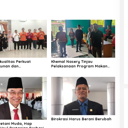
kualitas Perkuat
Khemal Nasery Tinjau
unan dan
Pelaksanaan Program Makan
teraan Warga
Bergizi Gratis di Sekolah
Birokrasi Harus Berani Berubah
etani Muda, Hap
Usul Pertanian Berbasis