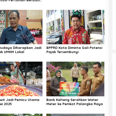
i
 Budaya Diharapkan Jadi
BPPRD Kota Diminta Gali Potensi
ak UMKM Lokal
Pajak Tersembunyi
wit Jadi Pemicu Utama
Bank Kalteng Serahkan Water
ei 2025
Meter ke Pemkot Palangka Raya