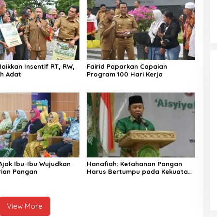
aikkan Insentif RT, RW,
Fairid Paparkan Capaian
h Adat
Program 100 Hari Kerja
 Ajak Ibu-Ibu Wujudkan
Hanafiah: Ketahanan Pangan
rian Pangan
Harus Bertumpu pada Kekuatan
Desa
View More