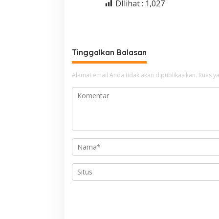
DIlihat :
1,027
Tinggalkan Balasan
Alamat email Anda tidak akan dipublikasikan.
Ruas ya