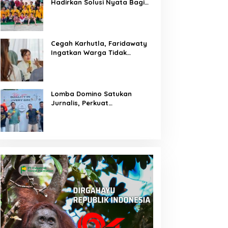
Hadirkan Solusi Nyata Bagi
Warga
Cegah Karhutla, Faridawaty
Ingatkan Warga Tidak
Membuka Lahan dengan
Membakar
Lomba Domino Satukan
Jurnalis, Perkuat
Kebersamaan Bersama
Pelaku UMKM