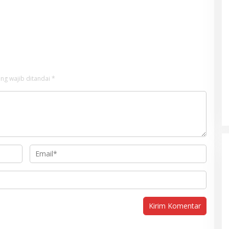
ng wajib ditandai
*