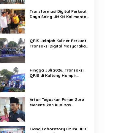
Mitra Kritis Pemerintah
Transformasi Digital Perkuat
Daya Saing UMKM Kalimantan
Tengah
QRIS Jelajah Kuliner Perkuat
Transaksi Digital Masyarakat
Kalimantan Tengah
Hingga Juli 2026, Transaksi
QRIS di Kalteng Hampir
Sentuh Dua Puluh Juta
Arton Tegaskan Peran Guru
Menentukan Kualitas
Generasi Masa Depan
Kalteng
Living Laboratory FMIPA UPR