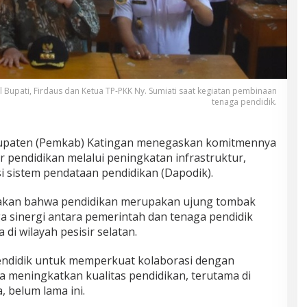
il Bupati, Firdaus dan Ketua TP-PKK Ny. Sumiati saat kegiatan pembinaan
tenaga pendidik.
upaten (Pemkab) Katingan menegaskan komitmennya
 pendidikan melalui peningkatan infrastruktur,
si sistem pendataan pendidikan (Dapodik).
takan bahwa pendidikan merupakan ujung tombak
 sinergi antara pemerintah dan tenaga pendidik
 di wilayah pesisir selatan.
endidik untuk memperkuat kolaborasi dengan
 meningkatkan kualitas pendidikan, terutama di
a, belum lama ini.