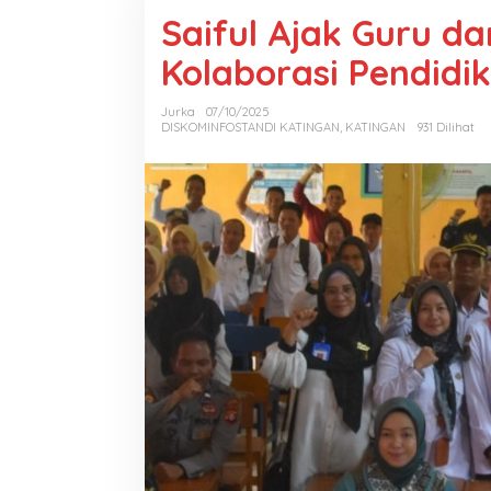
Saiful Ajak Guru d
Kolaborasi Pendidi
Jurka
07/10/2025
DISKOMINFOSTANDI KATINGAN
,
KATINGAN
931 Dilihat