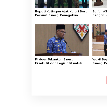
Bupati Katingan Ajak Kajari Baru
Saiful: 
Perkuat Sinergi Penegakan
dengan K
Hukum dan Pembangunan
Ketulusa
Daerah
Firdaus Tekankan Sinergi
Wakil Bu
Eksekutif dan Legislatif untuk
Sinergi 
Perkuat Pembangunan Katingan
Wujudkan
Akuntabe