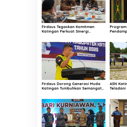
Firdaus Tegaskan Komitmen
Program 
Katingan Perkuat Sinergi
Pendamp
Penanganan Konflik Sosial
Aparatur
Firdaus Dorong Generasi Muda
ASN Katin
Katingan Tumbuhkan Semangat
Teladan
Juara Lewat Olahraga
Pemuda