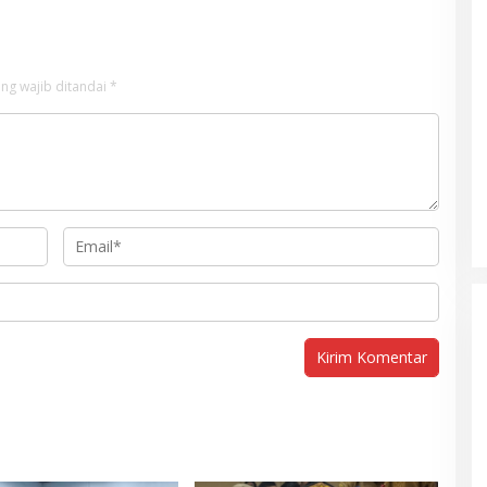
ng wajib ditandai
*