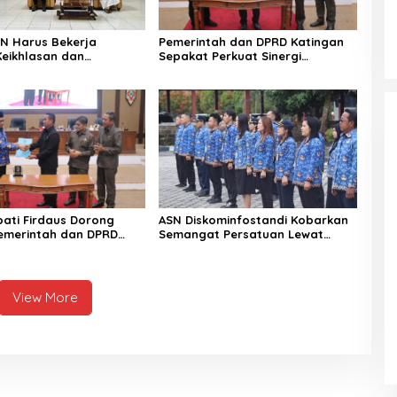
ASN Harus Bekerja
Pemerintah dan DPRD Katingan
eikhlasan dan
Sepakat Perkuat Sinergi
n Hati
Pembangunan Daerah
pati Firdaus Dorong
ASN Diskominfostandi Kobarkan
Pemerintah dan DPRD
Semangat Persatuan Lewat
 Tata Kelola yang
Sumpah Pemuda
l
View More