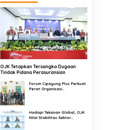
OJK Tetapkan Tersangka Dugaan
Tindak Pidana Perasuransian
Forum Cipayung Plus Perkuat
Peran Organisasi
Kepemudaan dan
Kemahasiswaan sebagai
Mitra Kritis Pemerintah
Hadapi Tekanan Global, OJK
Nilai Stabilitas Sektor
Keuangan Tetap Terjaga