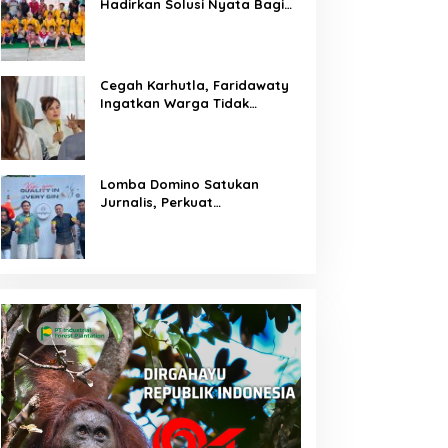
Hadirkan Solusi Nyata Bagi
Warga
Cegah Karhutla, Faridawaty
Ingatkan Warga Tidak
Membuka Lahan dengan
Membakar
Lomba Domino Satukan
Jurnalis, Perkuat
Kebersamaan Bersama
Pelaku UMKM