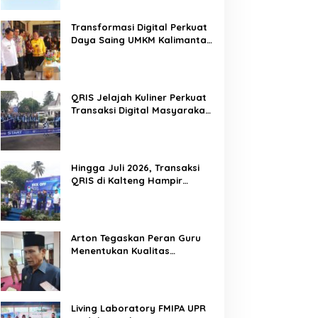
Transformasi Digital Perkuat
Daya Saing UMKM Kalimantan
Tengah
QRIS Jelajah Kuliner Perkuat
Transaksi Digital Masyarakat
Kalimantan Tengah
Hingga Juli 2026, Transaksi
QRIS di Kalteng Hampir
Sentuh Dua Puluh Juta
Arton Tegaskan Peran Guru
Menentukan Kualitas
Generasi Masa Depan
Kalteng
Living Laboratory FMIPA UPR