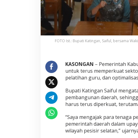
FOTO Ist.: Bupati Katingan, Saiful, bersama Wak
KASONGAN
– Pemerintah Kab
untuk terus memperkuat sektor
pelatihan guru, dan optimalisa
Bupati Katingan Saiful menga
pembangunan daerah, sehingga
harus terus diperkuat, terutama
“Saya mengajak para tenaga p
pemerintah daerah dalam upaya
wilayah pesisir selatan,” ujarny