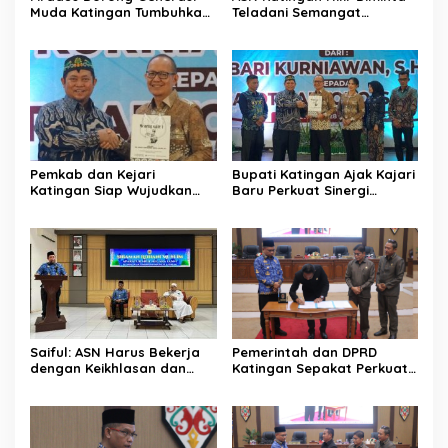
Muda Katingan Tumbuhkan
Teladani Semangat
Semangat Juara Lewat
Sumpah Pemuda
Olahraga
Pemkab dan Kejari
Bupati Katingan Ajak Kajari
Katingan Siap Wujudkan
Baru Perkuat Sinergi
Pemerintahan Bersih
Penegakan Hukum dan
Pembangunan Daerah
Saiful: ASN Harus Bekerja
Pemerintah dan DPRD
dengan Keikhlasan dan
Katingan Sepakat Perkuat
Ketulusan Hati
Sinergi Pembangunan
Daerah