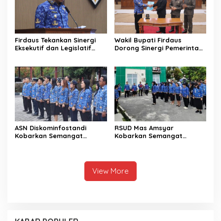
Firdaus Tekankan Sinergi
Wakil Bupati Firdaus
Eksekutif dan Legislatif
Dorong Sinergi Pemerintah
untuk Perkuat
dan DPRD Wujudkan Tata
Pembangunan Katingan
Kelola yang Akuntabel
ASN Diskominfostandi
RSUD Mas Amsyar
Kobarkan Semangat
Kobarkan Semangat
Persatuan Lewat Sumpah
Pemuda di Dunia Kesehatan
Pemuda
View More