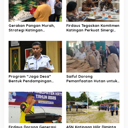
Gerakan Pangan Murah,
Firdaus Tegaskan Komitmen
Strategi Katingan
Katingan Perkuat Sinergi
Kendalikan Inflasi Daerah
Penanganan Konflik Sosial
Program “Jaga Desa”
Saiful Dorong
Bentuk Pendampingan
Pemanfaatan Hutan untuk
Hukum bagi Aparatur Desa
Kebun Rotan Rakyat
di Katingan
Firdaus Dorong Generasi
ASN Katingan Hilir Diminta