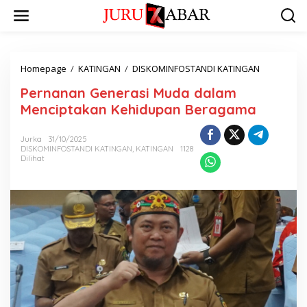
Homepage
/
KATINGAN
/
DISKOMINFOSTANDI KATINGAN
Pernanan Generasi Muda dalam
Menciptakan Kehidupan Beragama
Jurka
31/10/2025
DISKOMINFOSTANDI KATINGAN
,
KATINGAN
1128
Dilihat