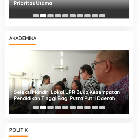
Prioritas Utama
D
AKADEMIKA
i
Seleksi Mandiri Lokal UPR Buka Kesempatan
S
Pendidikan Tinggi Bagi Putra Putri Daerah
K
POLITIK