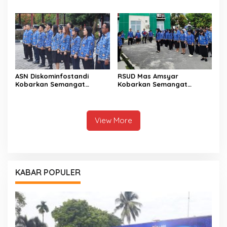
untuk Perkuat
dan DPRD Wujudkan Tata
Pembangunan Katingan
Kelola yang Akuntabel
ASN Diskominfostandi
RSUD Mas Amsyar
Kobarkan Semangat
Kobarkan Semangat
Persatuan Lewat Sumpah
Pemuda di Dunia Kesehatan
Pemuda
View More
KABAR POPULER