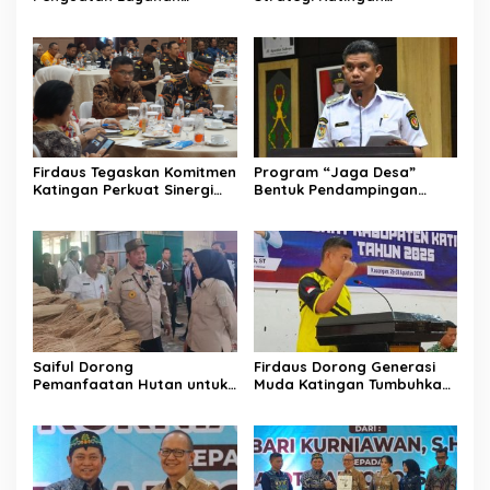
Informasi Publik dan PPID
Kendalikan Inflasi Daerah
Firdaus Tegaskan Komitmen
Program “Jaga Desa”
Katingan Perkuat Sinergi
Bentuk Pendampingan
Penanganan Konflik Sosial
Hukum bagi Aparatur Desa
di Katingan
Saiful Dorong
Firdaus Dorong Generasi
Pemanfaatan Hutan untuk
Muda Katingan Tumbuhkan
Kebun Rotan Rakyat
Semangat Juara Lewat
Olahraga