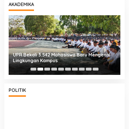
AKADEMIKA
UPR Bekali 3.542 Mahasiswa Baru Mengenal
M
Lingkungan Kampus
S
POLITIK