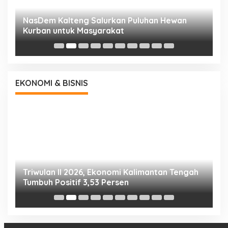
NasDem Kalteng Salurkan Puluhan Hewan
N
Kurban untuk Masyarakat
P
EKONOMI & BISNIS
Triwulan II 2026, Ekonomi Kalimantan Tengah
S
Tumbuh Positif 3,53 Persen
P
N