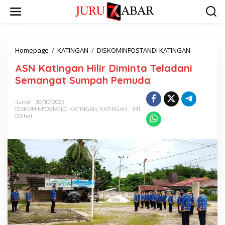
Homepage
/
KATINGAN
/
DISKOMINFOSTANDI KATINGAN
ASN Katingan Hilir Diminta Teladani
Semangat Sumpah Pemuda
Jurka
30/10/2025
DISKOMINFOSTANDI KATINGAN
,
KATINGAN
991
Dilihat