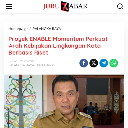
Homepage
/
PALANGKA RAYA
Proyek ENABLE Momentum Perkuat
Arah Kebijakan Lingkungan Kota
Berbasis Riset
Jurka
27/11/2025
PALANGKA RAYA
1094 Dilihat