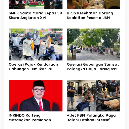
SMPK Santa Maria Lepas 58
BPJS Kesehatan Dorong
Siswa Angkatan XVII
Keaktifan Peserta JKN
Operasi Pajak Kendaraan
Operasi Gabungan Samsat
Gabungan Temukan 70
Palangka Raya Jaring 495
Penunggak Pajak
Kendaraan Menunggak
Pajak
INKINDO Kalteng
Atlet PBFI Palangka Raya
Matangkan Persiapan
Jalani Latihan Intensif
Musprov XII
Jelang Porprov 2026