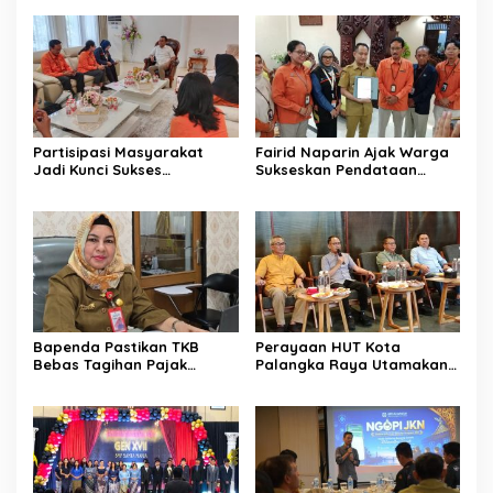
Partisipasi Masyarakat
Fairid Naparin Ajak Warga
Jadi Kunci Sukses
Sukseskan Pendataan
Pelaksanaan SE 2026
SE2026
Bapenda Pastikan TKB
Perayaan HUT Kota
Bebas Tagihan Pajak
Palangka Raya Utamakan
Selama Tutup Pasca
Semangat Kolaborasi
Kebakaran