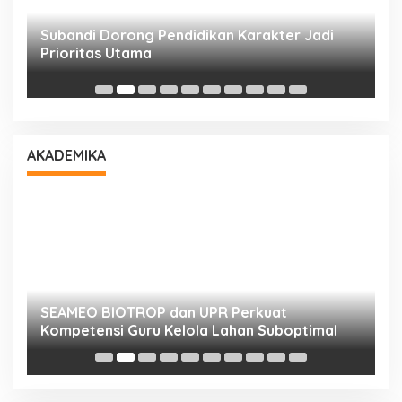
Subandi Dorong Pendidikan Karakter Jadi
T
Prioritas Utama
D
AKADEMIKA
n
SEAMEO BIOTROP dan UPR Perkuat
K
Kompetensi Guru Kelola Lahan Suboptimal
K