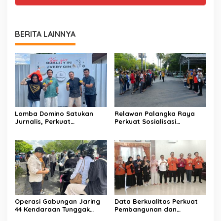
BERITA LAINNYA
Lomba Domino Satukan
Relawan Palangka Raya
Jurnalis, Perkuat
Perkuat Sosialisasi
Kebersamaan Bersama
Pencegahan Kebakaran
Pelaku UMKM
Operasi Gabungan Jaring
Data Berkualitas Perkuat
44 Kendaraan Tunggak
Pembangunan dan
Pajak
Kesejahteraan Warga